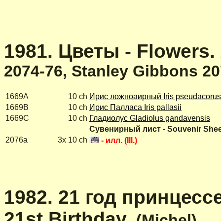
1981. Цветы - Flowers.
2074-76, Stanley Gibbons 20
1669A
10 ch
Ирис ложноаирный Iris pseudacorus
1669B
10 ch
Ирис Палласа Iris pallasii
1669C
10 ch
Гладиолус Gladiolus gandavensis
Сувенирный лист - Souvenir She
2076a
3x 10 ch
- илл. (Ill.)
1982. 21 год принцесс
21st Birthday
.
(Michel)