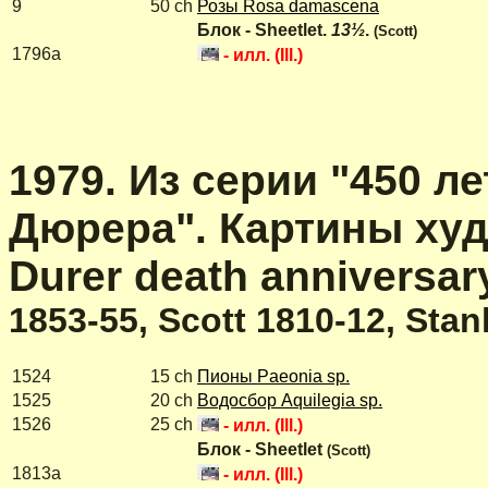
9
50 ch
Розы Rosa damascena
Блок - Sheetlet.
13½
.
(Scott)
1796a
- илл. (Ill.)
1979. Из серии "450 л
Дюрера". Картины худо
Durer death anniversary
1853-55, Scott 1810-12, Sta
1524
15 ch
Пионы Paeonia sp.
1525
20 ch
Водосбор Aquilegia sp.
1526
25 ch
- илл. (Ill.)
Блок - Sheetlet
(Scott)
1813a
- илл. (Ill.)