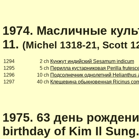
1974. Масличные культ
11.
(Michel 1318-21, Scott 
1294
2 ch
Кунжут индийский Sesamum indicum
1295
5 ch
Перилла кустарниковая Perilla frutesc
1296
10 ch
Подсолнечник однолетний Helianthus 
1297
40 ch
Клещевина обыкновенная Ricinus co
1975. 63 день рождени
birthday of Kim Il Sung