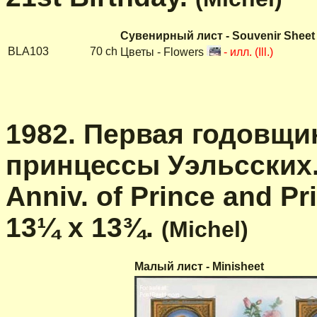
Сувенирный лист - Souvenir Sheet
BLA103
70 ch
Цветы - Flowers
- илл. (Ill.)
1982. Первая годовщи
принцессы Уэльсских.
Anniv. of Prince and Pr
13¼ x 13¾.
(Michel)
Малый лист - Minisheet