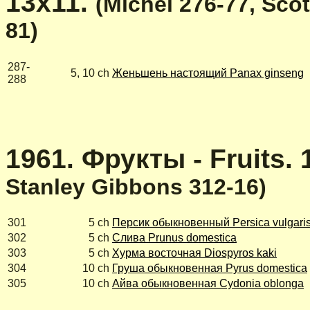
13х11.
(Michel 276-77, Sco
81)
287-
5, 10 ch
Женьшень настоящий Panax ginseng
288
1961. Фрукты - Fruits. 
Stanley Gibbons 312-16)
301
5 ch
Персик обыкновенный Persica vulgari
302
5 ch
Слива Prunus domestica
303
5 ch
Хурма восточная Diospyros kaki
304
10 ch
Груша обыкновенная Pyrus domestica
305
10 ch
Айва обыкновенная Cydonia oblonga