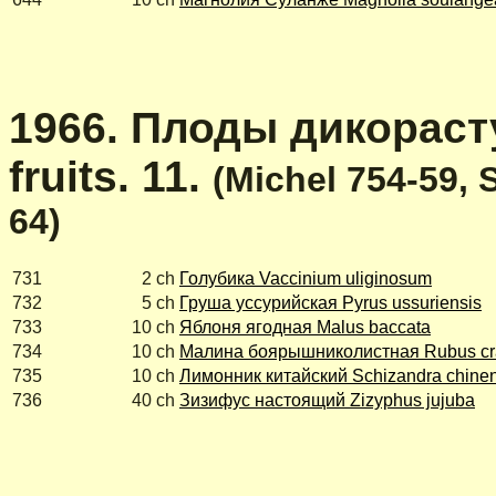
1966. Плоды дикорасту
fruits. 11.
(Michel 754-59, 
64
)
731
2 ch
Голубика Vaccinium uliginosum
732
5 ch
Груша уссурийская Pyrus ussuriensis
733
10 ch
Яблоня ягодная Malus baccata
734
10 ch
Малина боярышниколистная Rubus crat
735
10 ch
Лимонник китайский Schizandra chinen
736
40 ch
Зизифус настоящий Zizyphus jujuba