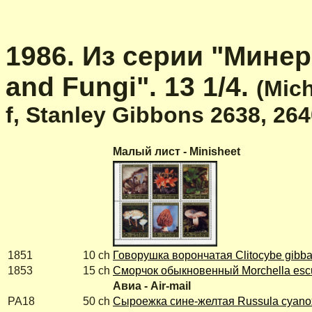
1986. Из серии "Минер
and Fungi". 13 1/4.
(Mich
f, Stanley Gibbons 2638, 264
Малый лист - Minisheet
1851
10 ch
Говорушка ворончатая Clitocybe gibb
1853
15 ch
Сморчок обыкновенный Morchella esc
Авиа - Air-mail
PA18
50 ch
Сыроежка сине-желтая Russula cyano