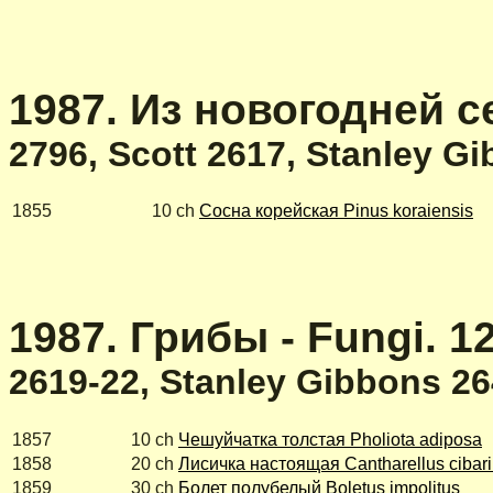
1987. Из новогодней се
2796, Scott 2617, Stanley G
1855
10 ch
Сосна корейская Pinus koraiensis
1987. Грибы - Fungi. 1
2619-22, Stanley Gibbons 2
1857
10 ch
Чешуйчатка толстая Pholiota adiposa
1858
20 ch
Лисичка настоящая Cantharellus cibar
1859
30 ch
Болет полубелый Boletus impolitus