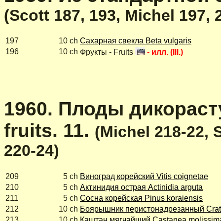
(Scott 187, 193, Michel 197,
197
10 ch
Сахарная свекла Beta vulgaris
196
10 ch
Фрукты - Fruits
- илл. (Ill.)
1960. Плоды дикорасту
fruits. 11.
(Michel 218-22, 
220-24)
209
5 ch
Виноград корейский Vitis coignetae
210
5 ch
Актинидия острая Actinidia arguta
211
5 ch
Сосна корейская Pinus koraiensis
212
10 ch
Боярышник перистонадрезанный Cratae
213
10 ch
Каштан мягчайший Castanea molissim