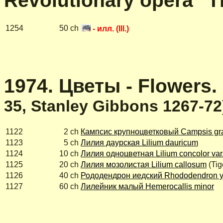
Revolutionary opera "T
1254
50 ch
- илл. (Ill.)
1974. Цветы - Flowers.
35, Stanley Gibbons 1267-72
1122
2 ch
Кампсис крупноцветковый Campsis gra
1123
5 ch
Лилия даурская Lilium dauricum
1124
10 ch
Лилия одноцветная Lilium concolor var.
1125
20 ch
Лилия мозолистая Lilium callosum
(Tige
1126
40 ch
Рододендрон иедский Rhododendron 
1127
60 ch
Лилейник малый Hemerocallis minor