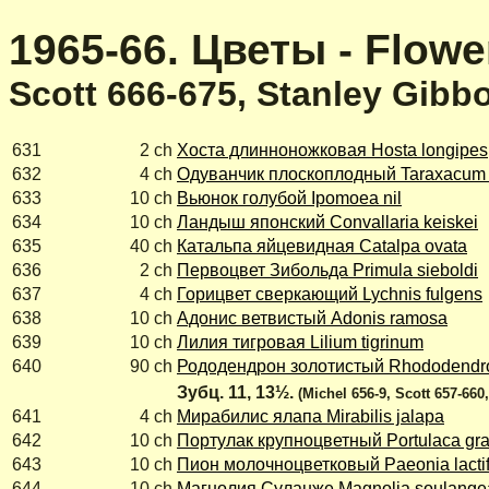
1965-66. Цветы - Flowe
Scott 666-675, Stanley Gibb
631
2 ch
Хоста длинноножковая Hosta longipes
632
4 ch
Одуванчик плоскоплодный Taraxacum 
633
10 ch
Вьюнок голубой Ipomoea nil
634
10 ch
Ландыш японский Convallaria keiskei
635
40 ch
Катальпа яйцевидная Catalpa ovata
636
2 ch
Первоцвет Зибольда Primula sieboldi
637
4 ch
Горицвет сверкающий Lychnis fulgens
638
10 ch
Адонис ветвистый Adonis ramosa
639
10 ch
Лилия тигровая Lilium tigrinum
640
90 ch
Рододендрон золотистый Rhododendr
Зубц. 11, 13½.
(Michel 656-9, Scott 657-660
641
4 ch
Мирабилис ялапа Mirabilis jalapa
642
10 ch
Портулак крупноцветный Portulaca gran
643
10 ch
Пион молочноцветковый Paeonia lactif
644
10 ch
Магнолия Суланже Magnolia soulange