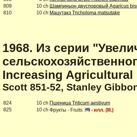
809
10 ch
Шампиньон двуспоровый Agaricus bis
810
10 ch
Мацутакэ Tricholoma matsutake
1968. Из серии "Увел
сельскохозяйственног
Increasing Agricultural
Scott 851-52, Stanley Gibbo
824
10 ch
Пшеница Triticum aestivum
825
10 ch
Фрукты - Fruits
- илл. (Ill.)