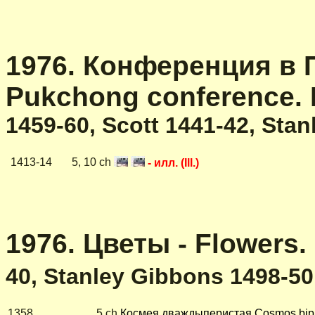
1976. Конференция в 
Pukchong conference. Fr
1459-60, Scott 1441-42, Sta
1413-14
5, 10 ch
- илл. (Ill.)
1976. Цветы - Flowers.
40, Stanley Gibbons 1498-50
1358
5 ch
Космея дваждыперистая Cosmos bip