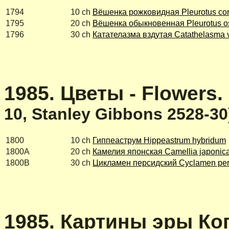
1794
10 ch
Вёшенка рожковидная Pleurotus co
1795
20 ch
Вёшенка обыкновенная
Pleurotus o
1796
30 ch
Катателазма вздутая Catathelasma 
1985. Цветы - Flowers.
10, Stanley Gibbons 2528-30
1800
10 ch
Гиппеаструм Hippeastrum hybridum
1800A
20 ch
Камелия японская Camellia japonic
1800B
30 ch
Цикламен персидский Cyclamen pe
1985. Картины эры Когу