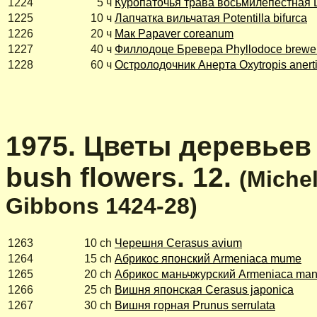
1224
5 ч
Куропаточья трава восьмилепестная D
1225
10 ч
Лапчатка вильчатая Potentilla bifurca
1226
20 ч
Мак Papaver coreanum
1227
40 ч
Филлодоце Бревера Phyllodoce brewer
1228
60 ч
Остролодочник Анерта Oxytropis anerti
1975. Цветы деревьев 
bush flowers. 12.
(Michel
Gibbons 1424-28)
1263
10 ch
Черешня Cerasus avium
1264
15 ch
Абрикос японский Armeniaca mume
1265
20 ch
Абрикос маньчжурский Armeniaca man
1266
25 ch
Вишня японская Cerasus japonica
1267
30 ch
Вишня горная Prunus serrulata