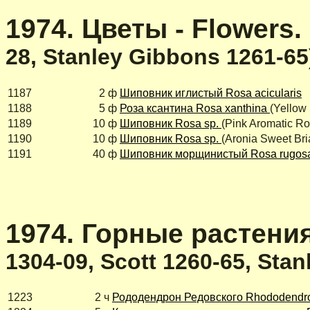
1974. Цветы - Flowers.
28, Stanley Gibbons 1261-65
1187
2 ф
Шиповник иглистый Rosa acicularis
1188
5 ф
Роза ксантина Rosa xanthina
(Yellow 
1189
10 ф
Шиповник Rosa sp.
(Pink Aromatic Ro
1190
10 ф
Шиповник Rosa sp.
(Aronia Sweet Bri
1191
40 ф
Шиповник морщинистый Rosa rugos
1974. Горные растения 
1304-09, Scott 1260-65, Sta
1223
2 ч
Рододендрон Редовского Rhododendr