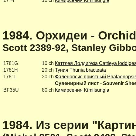
1774
10 ch
Кимирсения Kimilsungia
1984. Орхидеи - Orchid
Scott 2389-92, Stanley Gibb
1781G
10 ch
Каттлея Лоддигеза Cattleya loddiges
1781H
20 ch
Туния Thunia bracteata
1781L
30 ch
Фаленопсис приятный Phalaenopsis
Сувенирный лист - Souvenir Shee
BF35U
80 ch
Кимирсения Kimilsungia
1984. Из серии "Картины