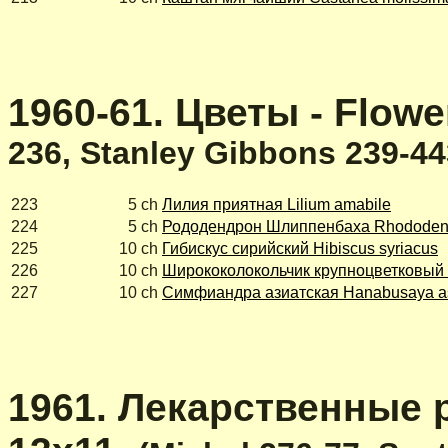
1960-61. Цветы - Flowe
236, Stanley Gibbons 239-44
223
5 ch
Лилия приятная Lilium amabile
224
5 ch
Рододендрон Шлиппенбаха Rhododendr
225
10 ch
Гибискус сирийский Hibiscus syriacus
226
10 ch
Ширококолокольчик крупноцветковый P
227
10 ch
Симфиандра азиатская Hanabusaya as
1961. Лекарственные ра