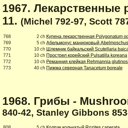
1967. Лекарственные ра
11.
(Michel 792-97, Scott 78
768
2 ch
Купена лекарственная Polygonatum o
769
5 ch
Абельмохус маниоковый Abelmoschus
770
10 ch
Шлемник байкальский Scutellaria baica
771
10 ch
Прострел корейский Pulsatilla koreana
772
10 ch
Реманния клейкая Rehmannia glutinos
773
40 ch
Пижма северная Tanacetum boreale
1968. Грибы - Mushroo
840-42, Stanley Gibbons 853
808
5 ch
Колпак кольчатый Rozites caperata