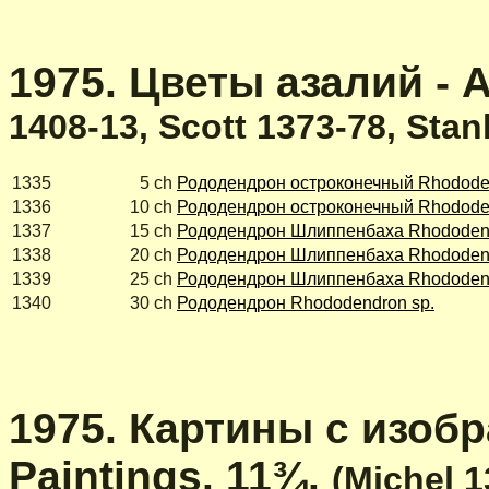
1975. Цветы азалий - A
1408-13, Scott 1373-78, Sta
1335
5 ch
Рододендрон остроконечный Rhodode
1336
10 ch
Рододендрон остроконечный Rhodode
1337
15 ch
Рододендрон Шлиппенбаха Rhododendr
1338
20 ch
Рододендрон Шлиппенбаха Rhododendr
1339
25 ch
Рододендрон Шлиппенбаха Rhododendr
1340
30 ch
Рододендрон Rhododendron sp.
1975. Картины с изобр
Paintings. 11¾.
(Michel 1