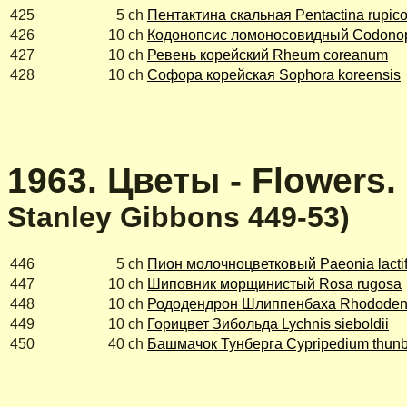
425
5 ch
Пентактина скальная Pentactina rupico
426
10 ch
Кодонопсис ломоносовидный Codonops
427
10 ch
Ревень корейский Rheum coreanum
428
10 ch
Софора корейская Sophora koreensis
1963. Цветы - Flowers.
Stanley Gibbons 449-53)
446
5 ch
Пион молочноцветковый Paeonia lactif
447
10 ch
Шиповник морщинистый Rosa rugosa
448
10 ch
Рододендрон Шлиппенбаха Rhododendr
449
10 ch
Горицвет Зибольда Lychnis sieboldii
450
40 ch
Башмачок Тунберга Cypripedium thunb