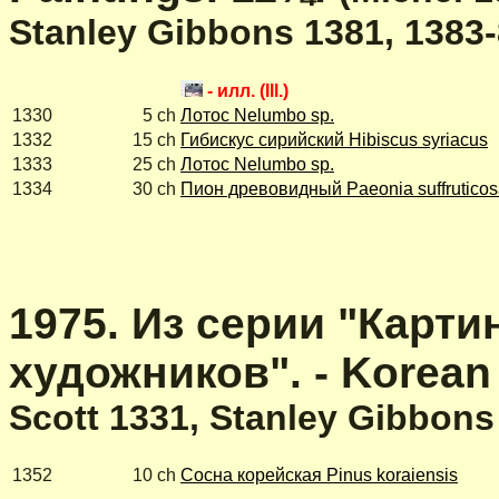
Stanley Gibbons 1381, 1383-
- илл. (Ill.)
1330
5 ch
Лотос Nelumbo sp.
1332
15 ch
Гибискус сирийский Hibiscus syriacus
1333
25 ch
Лотос Nelumbo sp.
1334
30 ch
Пион древовидный Paeonia suffrutico
1975. Из серии "Карт
художников". - Korean 
Scott 1331, Stanley Gibbons
1352
10 ch
Сосна корейская Pinus koraiensis