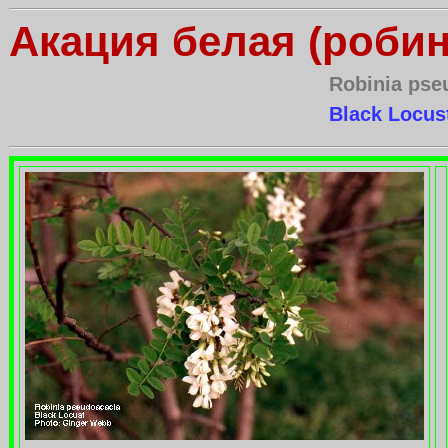
Акация белая (роби
Robinia pse
Black Locus