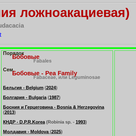
ния ложноакациевая)
udacacia
t
Порядок
Бобовые
Fabales
Сем.
Бобовые - Pea Family
Fabaceae, или Leguminosae
Бельгия - Belgium
(
2024
)
Болгария - Bulgaria
(
1987
)
Босния и Герцеговина - Bosnia & Herzegovina
(
2013
)
КНДР - D.P.R.Korea
(Robinia sp. -
1993
)
Молдавия - Moldova
(
2025
)