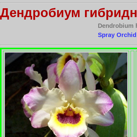
Дендробиум гибрид
Dendrobium 
Spray Orchid