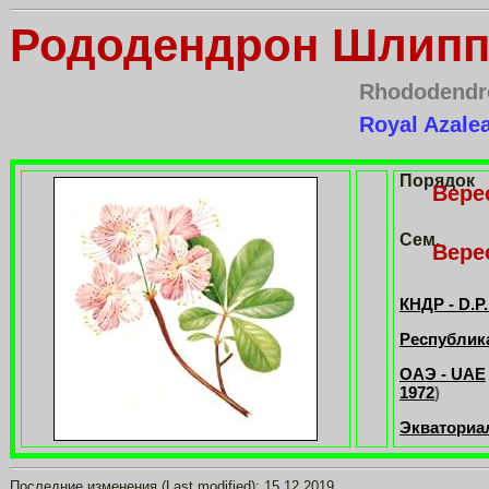
Рододендрон Шлипп
Rhododendro
Royal Azale
Порядок
Вере
Сем.
Вере
КНДР - D.P
Республика
ОАЭ - UAE
1972
)
Экваториал
Последние изменения (Last modified):
15.12.2019