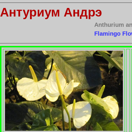
Антуриум Андрэ
Anthurium a
Flamingo Flo