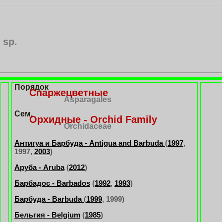
 sp.
Порядок
Спаржецветные
Asparagales
Сем.
Орхидные - Orchid Family
Orchidaceae
Антигуа и Барбуда - Antigua and Barbuda
(
1997
,
1997,
2003
)
Аруба - Aruba
(
2012
)
Барбадос - Barbados
(
1992
,
1993
)
Барбуда - Barbuda
(
1999
, 1999)
Бельгия - Belgium
(
1985
)