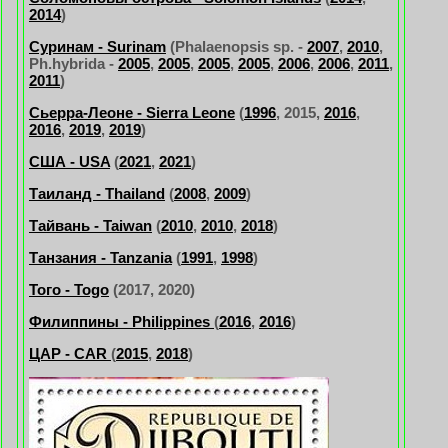
2014
)
Суринам - Surinam
(Phalaenopsis sp. -
2007
,
2010
,
Ph.hybrida -
2005
,
2005
,
2005
,
2005
,
2006
,
2006
,
2011
,
2011
)
Сьерра-Леоне - Sierra Leone
(
1996
, 2015,
2016
,
2016
,
2019
,
2019
)
США - USA
(
2021
,
2021
)
Таиланд - Thailand
(
2008
,
2009
)
Тайвань - Taiwan
(
2010
,
2010
,
2018
)
Танзания - Tanzania
(
1991
,
1998
)
Того - Togo
(2017, 2020)
Филиппины - Philippines
(
2016
,
2016
)
ЦАР - CAR
(
2015
,
2018
)