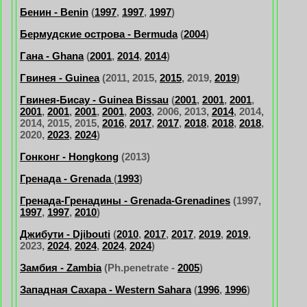
Бенин - Benin
(
1997
,
1997
,
1997
)
Бермудские острова - Bermuda
(
2004
)
Гана - Ghana
(
2001
,
2014
,
2014
)
Гвинея - Guinea
(2011, 2015,
2015
, 2019,
2019
)
Гвинея-Бисау - Guinea Bissau
(
2001
,
2001
,
2001
,
2001
,
2001
,
2001
,
2001
,
2003
, 2006, 2013,
2014
, 2014,
2014, 2015, 2015,
2016
,
2017
,
2017
,
2018
,
2018
,
2018
,
2020,
2023
,
2024
)
Гонконг - Hongkong
(2013)
Гренада - Grenada
(
1993
)
Гренада-Гренадины - Grenada-Grenadines
(1997,
1997
,
1997
,
2010
)
Джибути - Djibouti
(
2010
,
2017
,
2017
,
2019
,
2019
,
2023,
2024
,
2024
,
2024
,
2024
)
Замбия - Zambia
(
Ph.penetrate -
2005
)
Западная Сахара - Western Sahara
(
1996
,
1996
)