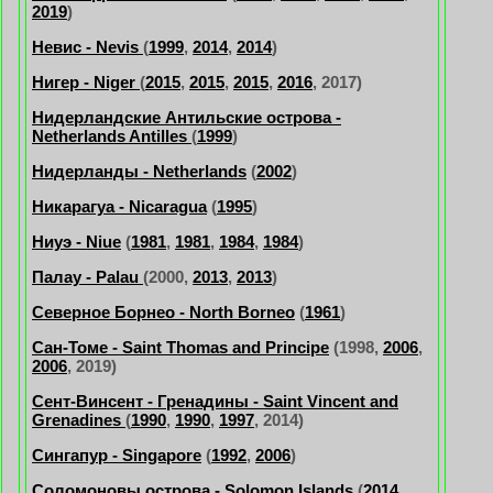
2019
)
Невис - Nevis
(
1999
,
2014
,
2014
)
Нигер - Niger
(
2015
,
2015
,
2015
,
2016
, 2017)
Нидерландские Антильские острова -
Netherlands Antilles
(
1999
)
Нидерланды - Netherlands
(
2002
)
Никарагуа - Nicaragua
(
1995
)
Ниуэ - Niue
(
1981
,
1981
,
1984
,
1984
)
Палау - Palau
(2000,
2013
,
2013
)
Северное Борнео - North Borneo
(
1961
)
Сан-Томе - Saint Thomas and Principe
(1998,
2006
,
2006
, 2019)
Сент-Винсент - Гренадины - Saint Vincent and
Grenadines
(
1990
,
1990
,
1997
, 2014)
Сингапур - Singapore
(
1992
,
2006
)
Соломоновы острова - Solomon Islands
(
2014
,