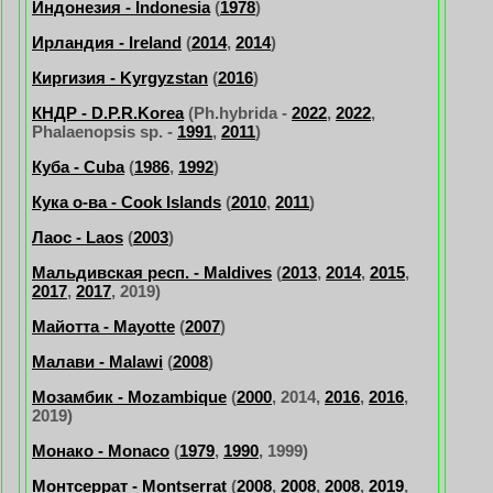
Индонезия - Indonesia
(
1978
)
Ирландия - Ireland
(
2014
,
2014
)
Киргизия - Kyrgyzstan
(
2016
)
КНДР - D.P.R.Korea
(Ph.hybrida -
2022
,
2022
,
Phalaenopsis sp. -
1991
,
2011
)
Куба - Cuba
(
1986
,
1992
)
Кука о-ва - Cook Islands
(
2010
,
2011
)
Лаос - Laos
(
2003
)
Мальдивская респ. - Maldives
(
2013
,
2014
,
2015
,
2017
,
2017
, 2019)
Майотта - Mayotte
(
2007
)
Малави - Malawi
(
2008
)
Мозамбик - Mozambique
(
2000
, 2014,
2016
,
2016
,
2019)
Монако - Monaco
(
1979
,
1990
, 1999)
Монтсеррат - Montserrat
(
2008
,
2008
,
2008
,
2019
,