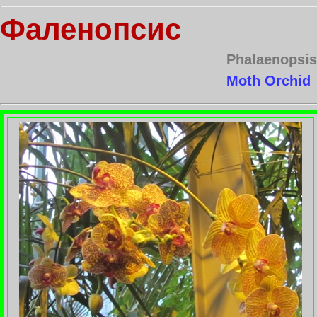
Фаленопсис
Phalaenopsis
Moth Orchid