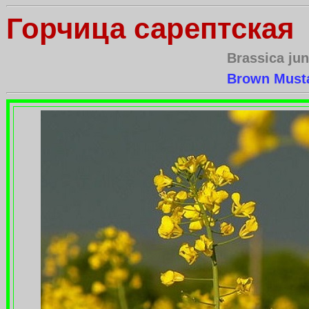
Горчица сарептская
Brassica
ju
Brown Musta