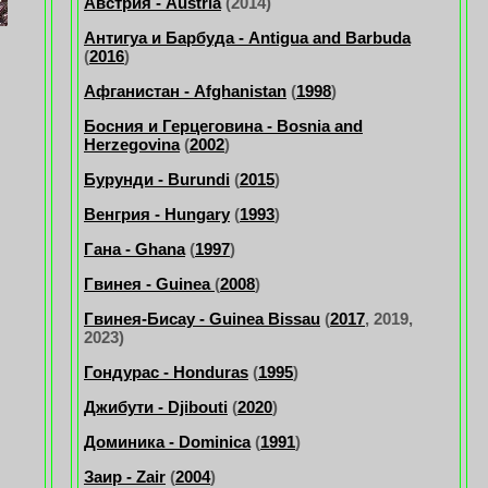
Австрия - Austria
(2014)
Антигуа и Барбуда - Antigua and Barbuda
(
2016
)
Афганистан - Afghanistan
(
1998
)
Босния и Герцеговина - Bosnia and
Herzegovina
(
2002
)
Бурунди - Burundi
(
2015
)
Венгрия - Hungary
(
1993
)
Гана - Ghana
(
1997
)
Гвинея - Guinea
(
2008
)
Гвинея-Бисау - Guinea Bissau
(
2017
, 2019,
2023)
Гондурас - Honduras
(
1995
)
Джибути - Djibouti
(
2020
)
Доминика - Dominica
(
1991
)
Заир - Zair
(
2004
)