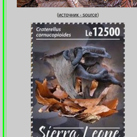
(
источник - source
)