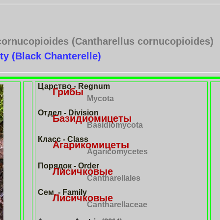
cornucopioides (Cantharellus cornucopioides)
ty (B
lack Chanterelle
)
Царство - Regnum
Грибы
Mycota
Отдел - Division
Базидиомицеты
Basidiomycota
Класс - Class
Агарикомицеты
Agaricomycetes
Порядок - Order
Лисичковые
Cantharellales
Сем. - Family
Лисичковые
Cantharellaceae