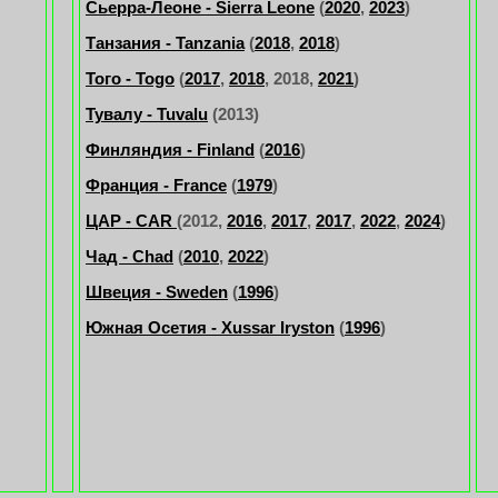
Сьерра-Леоне - Sierra Leone
(
2020
,
2023
)
Танзания - Tanzania
(
2018
,
2018
)
Того - Togo
(
2017
,
2018
, 2018,
2021
)
Тувалу - Tuvalu
(2013)
Финляндия - Finland
(
2016
)
Франция - France
(
1979
)
ЦАР - CAR
(2012,
2016
,
2017
,
2017
,
2022
,
2024
)
Чад - Chad
(
2010
,
2022
)
Швеция - Sweden
(
1996
)
Южная Осетия - Xussar Iryston
(
1996
)