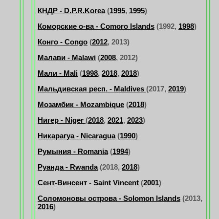
КНДР - D.P.R.Korea
(
1995
,
1995
)
Коморские о-ва - Comoro Islands
(1992,
1998
)
Конго - Congo
(
2012
, 2013)
Малави - Malawi
(
2008
, 2012)
Мали - Mali
(
1998
,
2018
,
2018
)
Мальдивская респ. - Maldives
(2017,
2019
)
Мозамбик - Mozambique
(
2018
)
Нигер - Niger
(
2018
,
2021
,
2023
)
Никарагуа - Nicaragua
(
1990
)
Румыния - Romania
(
1994
)
Руанда - Rwanda
(2018,
2018
)
Сент-Винсент - Saint Vincent
(
2001
)
Соломоновы острова - Solomon Islands
(2013,
2016
)