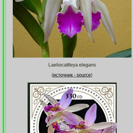
Laeliocattleya elegans
(
источник - source
)