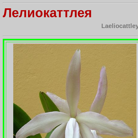
Лелиокаттлея
Laeliocattle