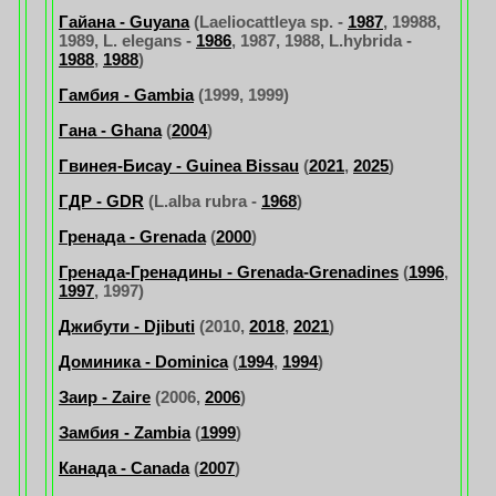
Гайана - Guyana
(Laeliocattleya sp. -
1987
, 19988,
1989, L. elegans -
1986
, 1987, 1988, L.hybrida -
1988
,
1988
)
Гамбия - Gambia
(1999, 1999)
Гана - Ghana
(
2004
)
Гвинея-Бисау - Guinea Bissau
(
2021
,
2025
)
ГДР - GDR
(L.alba rubra -
1968
)
Гренада - Grenada
(
2000
)
Гренада-Гренадины - Grenada-Grenadines
(
1996
,
1997
, 1997)
Джибути - Djibuti
(2010,
2018
,
2021
)
Доминика - Dominica
(
1994
,
1994
)
Заир - Zaire
(2006,
2006
)
Замбия - Zambia
(
1999
)
Канада - Canada
(
2007
)