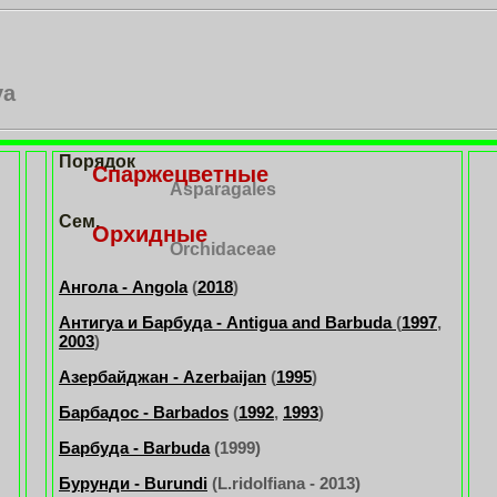
ya
Порядок
Спаржецветные
Asparagales
Сем.
Орхидные
Orchidaceae
Ангола - Angola
(
2018
)
Антигуа и Барбуда - Antigua and Barbuda
(
1997
,
2003
)
Азербайджан - Azerbaijan
(
1995
)
Барбадос - Barbados
(
1992
,
1993
)
Барбуда - Barbuda
(1999)
Бурунди - Burundi
(L.ridolfiana - 2013)