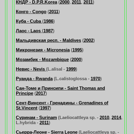
КНДР - D.P.R.Korea
(
2000
,
2011
,
2011
)
Конго - Congo
(
2011
)
Куба - Cuba
(
1986
)
Лаос - Laos
(
1987
)
Мальдивская респ. - Maldives
(
2002
)
Микронезия - Micronesia
(
1995
)
Мозамбик - Mozambique
(
2000
)
Невис - Nevis
(L.alisal -
1999
)
Руанда - Rwanda
(L.calistoglossa -
1970
)
Сан-Томе и Принсипи - Saint Thomas and
Principe
(
2017
)
Сент-Винсент - Гренадины - Grenadines of
St.Vincent
(
1997
)
Суринам - Surinam
(Laeliocattleya sp. -
2010
,
2014
,
L.hybrida -
2011
)
Сьерра-Леоне - Sierra Leone
(Laeliocattleya sp. -