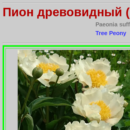
Пион древовидный (
Paeonia suff
Tree Peony