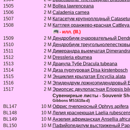
1505
2 M
Bollea lawrenceana
1506
2 M
Caladenia carnea
1507
2 M
Катасетум крупноплодный Cataset
1508
2 M
Каттлея оранжево-красная Cattleya 
- илл. (Ill.)
1509
2 M
Дендробиум очаровательный Dendro
1510
2 M
Дендробиум треугольнолепестковый
1511
2 M
Димерандра выемчатая Dimerandra
1512
2 M
Dressleria eburnea
1513
2 M
Дракула Тубе Dracula tubeana
1514
2 M
Диза пурпуровая Disa kirstenbosch
1515
2 M
Энциклия крылатая Encyclia alata
1516
2 M
Эпидендрум ложноэпидендровый E
1517
2 M
Эриопсис двулопастная Eriopsis bi
Сувенирные листы - Souvenir Sh
Gibbons MS1610a-d)
BL147
10 M
Офрис пчелоносный Ophrys apifera
BL148
10 M
Лелия краснеющая Laelia rubescen
BL149
10 M
Анзелия африканская Ansellia afric
BL150
10 M
Пафийопедилум выстриженый Paph