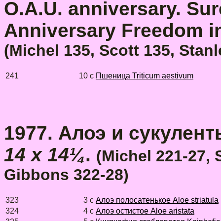
O.A.U. anniversary. Su
Anniversary Freedom i
(
Michel 135, Scott 135, Stan
241
10 c
Пшеница Triticum aestivum
1977. Алоэ и сукуленты
14 x 14¼
.
(Michel 221-27, 
Gibbons 322-28)
323
3 с
Aлоэ полосатенькое Aloe striatula
324
4 с
Алоэ остистое Aloe aristata