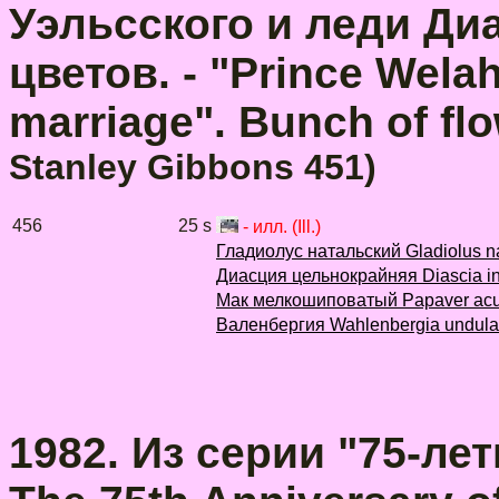
Уэльсского и леди Ди
цветов. - "Prince Wela
marriage". Bunch of flo
Stanley Gibbons 451)
456
25 s
- илл. (Ill.)
Гладиолус натальский Gladiolus na
Диасция цельнокрайняя Diascia in
Мак мелкошиповатый Papaver ac
Валенбергия Wahlenbergia undula
1982. Из серии "75-ле