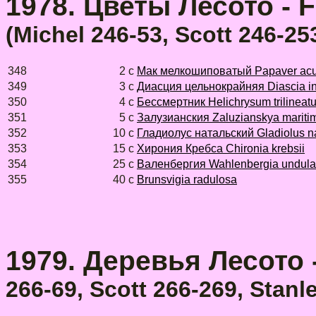
1978. Цветы Лесото - Fl
(
Michel 246-53, Scott 246-25
348
2 с
Мак мелкошиповатый Papaver ac
349
3 с
Диасция цельнокрайняя Diascia in
350
4 с
Бессмертник Helichrysum trilineat
351
5 с
Залузианския Zaluzianskya mariti
352
10 с
Гладиолус натальский Gladiolus na
353
15 с
Хирония Кребса Chironia krebsii
354
25 с
Валенбергия Wahlenbergia undula
355
40 с
Brunsvigia radulosa
1979. Деревья Лесото -
266-69, Scott 266-269, Stan