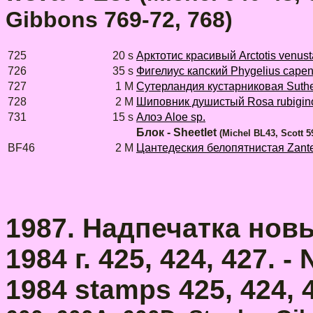
Gibbons 769-72, 768)
725
20 s
Арктотис красивый Arctotis venust
726
35 s
Фигелиус капский Phygelius capen
727
1 M
Сутерландия кустарниковая Suther
728
2 M
Шиповник душистый Rosa rubigin
731
15 s
Алоэ Aloe sp.
Блок - Sheetlet
(Michel BL43, Scott 5
BF46
2 M
Цантедеския белопятнистая Zante
1987. Надпечатка нов
1984 г. 425, 424, 427. 
1984 stamps 425, 424, 