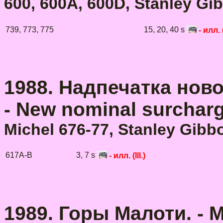
600, 600A, 600D, Stanley Gi
739, 773, 775
15, 20, 40 s
- илл. (
1988. Надпечатка ново
- New nominal surcharg
Michel 676-77, Stanley Gibb
617A-B
3, 7 s
- илл. (Ill.)
1989. Горы Малоти. - M