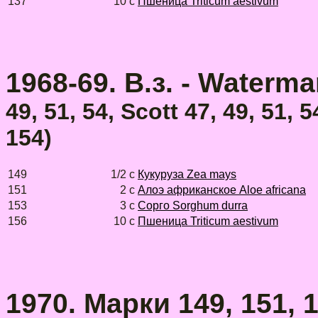
137
10 с
Пшеница Triticum aestivum
1968-69. В.з. - Watermar
49, 51, 54, Scott 47, 49, 51,
154)
149
1/2 с
Кукуруза Zea mays
151
2 с
Алоэ африканское Aloe africana
153
3 с
Сорго Sorghum durra
156
10 с
Пшеница Triticum aestivum
1970. Марки 149, 151, 1