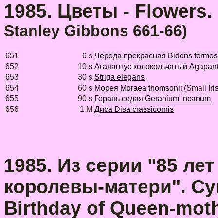
1985. Цветы - Flowers.
Stanley Gibbons 661-66)
651
6 s
Череда прекрасная Bidens formos
652
10 s
Агапантус колокольчатый Agapant
653
30 s
Striga elegans
654
60 s
Морея Moraea thomsonii
(Small Iris
655
90 s
Герань седая Geranium incanum
656
1 M
Диса Disa crassicornis
1985. Из серии "85 ле
королевы-матери". Сув
Birthday of Queen-moth