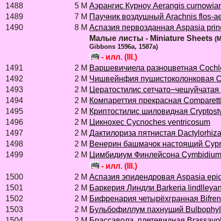
1488
5 M
Аэрангис Курноу Aerangis curnowia
1489
7 M
Паучник воздушный Arachnis flos-ae
1490
8 M
Аспазия первозданная Aspasia prin
Малые листы - Miniature Sheets
(M
Gibbons 1596a, 1587a)
- илл. (Ill.)
1491
2 M
Варшевичиела разноцветная Cochle
1492
2 M
Чишвейнфия пушистоколонковая Ci
1493
2 M
Цератостилис сетчато−чешуйчатая C
1494
2 M
Компареттия прекрасная Comparetti
1495
2 M
Криптостилис шиловидная Cryptostyl
1496
2 M
Цикнохес Cycnoches ventricosum
1497
2 M
Дактилориза пятнистая Dactylorhiza
1498
2 M
Венерин башмачок настоящий Cypri
1499
2 M
Цимбидиум Финлейсона Сymbidium 
- илл. (Ill.)
1500
2 M
Аспазия эпидендровая Aspasia epi
1501
2 M
Баркерия Линдли Barkeria lindlleya
1502
2 M
Бифренария четырёхгранная Bifrena
1503
2 M
Бульбофиллум пахнущий Bulbophyl
1504
2 M
Брассавола плетевидная Brassavola 