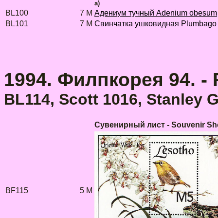
a)
BL100
7 M
Адениум тучный Adenium obesum
BL101
7 M
Свинчатка ушковидная Plumbago a
1994. Филпкорея 94. - 
BL114, Scott 1016, Stanley
Сувенирный лист - Souvenir Sh
BF115
5 M