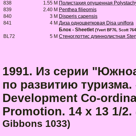
838
1.55 M
Полистахия опушенная Polystach
839
2.40 M
Penthea filieornis
840
3 M
Disperis capensis
841
4 M
Диза одноцветковая Disa uniflora
Блок - Sheetlet
(Yvert BF76, Scott 76
BL72
5 M
Стеноглоттис длиннолистная Stenog
1991. Из серии "Южн
по развитию туризма. -
Development Co-ordina
Promotion. 14 x 13 1/2.
Gibbons 1033)