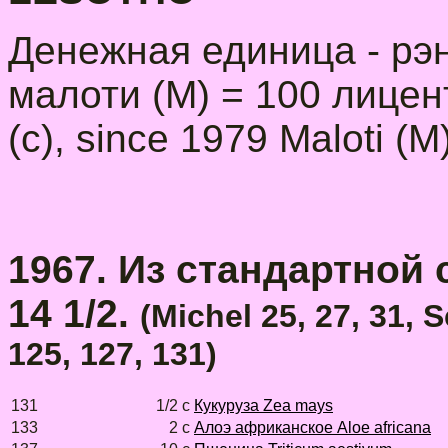
Денежная единица - рэнд
малоти (М) = 100 лицент
(c), since 1979 Maloti (M
1967. Из стандартной се
14 1/2.
(Michel 25, 27, 31, 
125, 127, 131)
131
1/2 с
Кукуруза Zea mays
133
2 с
Алоэ африканское Aloe africana