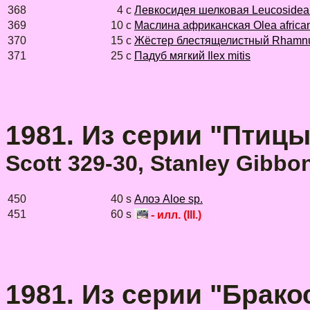
368
4 с
Левкосидея шелковая Leucosidea 
369
10 с
Маслина африканская Olea africa
370
15 с
Жёстер блестящелистный Rhamnus
371
25 с
Падуб мягкий Ilex mitis
1981. Из серии "Птицы.
Scott 329-30, Stanley Gibbo
450
40 s
Алоэ Aloe sp.
451
60 s
- илл. (Ill.)
1981. Из серии "Брак