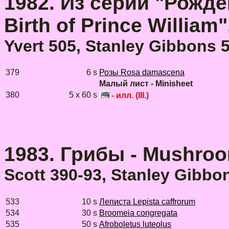
1982. Из серии "Рожде
Birth of Prince William
Yvert 505, Stanley Gibbons 
379
6 s
Розы Rosa damascena
Малый лист - Minisheet
380
5 x 60 s
- илл. (Ill.)
1983. Грибы - Mushroo
Scott 390-93, Stanley Gibbo
533
10 s
Леписта Lepista caffrorum
534
30 s
Broomeia congregata
535
50 s
Afroboletus luteolus