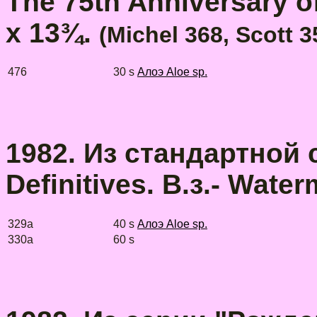
The 75th Anniversary 
x 13¾.
(Michel 368, Scott 
476
30 s
Алоэ Aloe sp.
1982. Из стандартной с
Definitives. В.з.- Water
329a
40 s
Алоэ Aloe sp.
330a
60 s