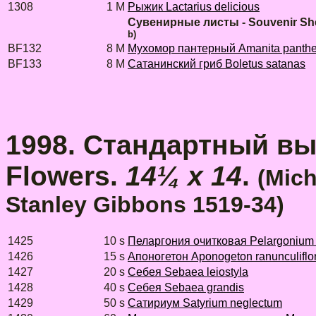
1308
1 M
Рыжик Lactarius delicious
Сувенирные листы - Souvenir Sh
b)
BF132
8 M
Мухомор пантерный Amanita panthe
BF133
8 M
Сатанинский гриб Boletus satanas
1998. Стандартный выпу
Flowers.
14¼ x 14
.
(Mich
Stanley Gibbons 1519-34)
1425
10 s
Пеларгония очитковая Pelargonium 
1426
15 s
Апоногетон Aponogeton ranunculiflo
1427
20 s
Себея Sebaea leiostyla
1428
40 s
Себея Sebaea grandis
1429
50 s
Сатириум Satyrium neglectum