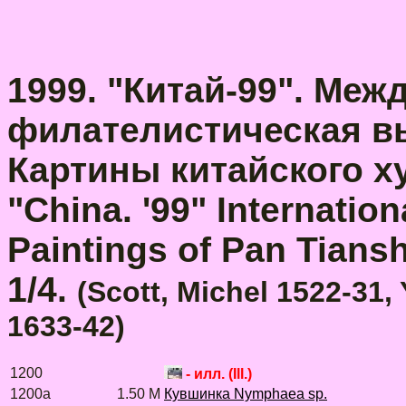
1999. "Китай-99". Ме
филателистическая вы
Картины китайского х
"China. '99" Internation
Paintings of Pan Tiansh
1/4.
(Scott, Michel 1522-31,
1633-42)
1200
- илл. (Ill.)
1200a
1.50 M
Кувшинка Nymphaea sp.