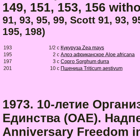
149, 151, 153, 156 wit
91, 93, 95, 99, Scott 91, 93, 
195, 198)
193
1/2 с
Кукуруза Zea mays
195
2 с
Алоэ африканское Aloe africana
197
3 с
Сорго Sorghum durra
201
10 с
Пшеница Triticum aestivum
1973. 10-летие Орган
Единства (ОАЕ). Надпе
Anniversary Freedom in