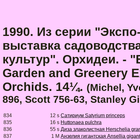
1990. Из серии "Эксп
выставка садоводств
культур". Орхидеи. - "
Garden and Greenery Ex
Orchids. 14¼.
(Michel, Yv
896, Scott 756-63, Stanley G
834
12 s
Сатириум Satyrium princeps
835
16 s
Huttonaea pulchra
836
55 s
Диза злаколистная Herschelia gram
837
1 M
Анзелия гигантская Ansellia gigan