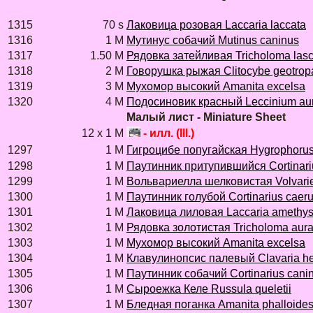
1315
70 s
Лаковица розовая Laccaria laccata
1316
1 M
Мутинус собачий Mutinus caninus
1317
1.50 M
Рядовка затейливая Tricholoma las
1318
2 M
Говорушка рыжая Clitocybe geotrop
1319
3 M
Мухомор высокий Amanita excelsa
1320
4 M
Подосиновик красный Leccinium au
Малый лист - Miniature Sheet
12 x 1 M
- илл. (Ill.)
1297
1 M
Гигроцибе попугайская Hygrophorus 
1298
1 M
Паутинник притупившийся Cortinari
1299
1 M
Вольвариелла шелковистая Volvarie
1300
1 M
Паутинник голубой Cortinarius caer
1301
1 M
Лаковица лиловая Laccaria amethys
1302
1 M
Рядовка золотистая Tricholoma aur
1303
1 M
Мухомор высокий Amanita excelsa
1304
1 M
Клавулинопсис палевый Clavaria he
1305
1 M
Паутинник собачий Cortinarius cani
1306
1 M
Сыроежка Келе Russula queletii
1307
1 M
Бледная поганка Amanita phalloide