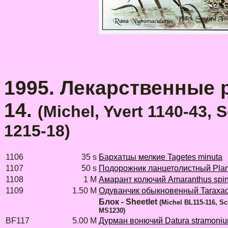
1995. Лекарственные ра
14.
(Michel, Yvert 1140-43, 
1215-18)
1106
35 s
Бархатцы мелкие Tagetes minuta
1107
50 s
Подорожник ланцетолистный Plant
1108
1 M
Амарант колючий Amaranthus spi
1109
1.50 M
Одуванчик обыкновенный Taraxacu
Блок - Sheetlet
(Michel BL115-116, Sc
MS1230)
BF117
5.00 M
Дурман вонючий Datura stramoni