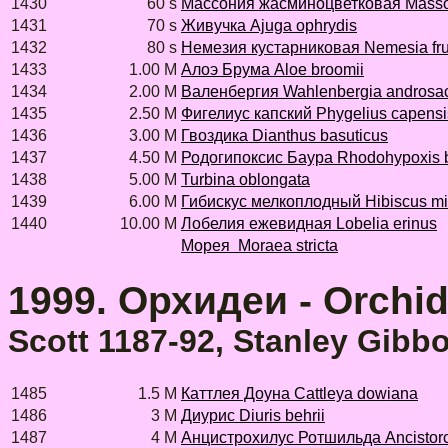
1430
60 s
Массония жасминоцветковая Massoni
1431
70 s
Живучка Ajuga ophrydis
1432
80 s
Немезия кустарниковая Nemesia fru
1433
1.00 M
Алоэ Брума Aloe broomii
1434
2.00 M
Валенбергия Wahlenbergia androsa
1435
2.50 M
Фигелиус капский Phygelius capensi
1436
3.00 M
Гвоздика Dianthus basuticus
1437
4.50 M
Родогипоксис Баура Rhodohypoxis b
1438
5.00 M
Turbina oblongata
1439
6.00 M
Гибискус мелкоплодный Hibiscus mi
1440
10.00 M
Лобелия ежевидная Lobelia erinus
Морея
Moraea stricta
1999. Орхидеи - Orchi
Scott 1187-92, Stanley Gibb
1485
1.5 M
Каттлея Доуна Cattleya dowiana
1486
3 M
Диурис Diuris behrii
1487
4 M
Анцистрохилус Ротшильда Ancistorch