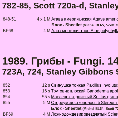
782-85, Scott 720a-d, Stanl
848-51
4 x 1 M
Агава американская Agave ameri
Блок - Sheetlet
(Michel BL65, Scott 7
BF68
4 M
Aлоэ многолистное Aloe polyphyll
1989. Грибы - Fungi. 1
723A, 724, Stanley Gibbons 
852
12 s
Cвинушка тонкая Paxillus involutu
853
16 s
Трутовик плоский Ganoderma app
854
55 s
Масленок зернистый Suillus granu
855
5 M
Стереум жестковолосый Stereum 
Блок - Sheetlet
(Michel BL64, Scott 7
BF69
4 M
Ложнодождевик звездчатый Scler