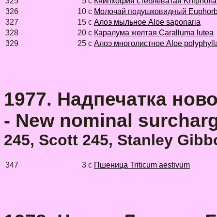
325
5 с
Книпхофия стеблеватая Kniphofia
326
10 с
Молочай подушковидный Euphorbi
327
15 с
Aлоэ мыльное Aloe saponaria
328
20 с
Каралума желтая Caralluma lutea
329
25 с
Aлоэ многолистное Aloe polyphyll
1977. Надпечатка нов
- New nominal surchar
245, Scott 245, Stanley Gibb
347
3 с
Пшеница Triticum aestivum