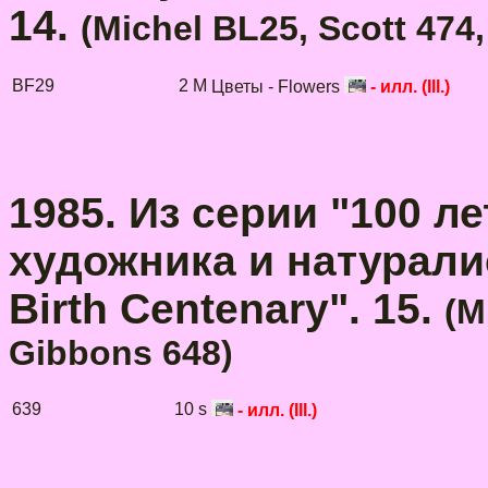
14.
(Michel BL25, Scott 474
BF29
2 M
Цветы - Flowers
- илл. (Ill.)
1985. Из серии "100 л
художника и натурали
Birth Centenary". 15.
(
M
Gibbons 648
)
639
10 s
- илл. (Ill.)