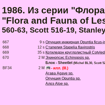
1986. Из серии "Флорa
"Flora and Fauna of Le
560-63, Scott 516-19, Stanle
667
9 s
Опунция инжирная Opuntia ficus-i
668
12 s
Стапелия Stapelia flavirostris
669
35 s
Котиледон круглолистный Cotyledo
670
2 M
Эхинопсис Echinopsis sp.
Блок - Sheetlet
(Michel BL30, Scott 5
BF34
2 M
- илл. (Ill.)
Агава Agave sp.
Опунция Opuntia sp.
Алоэ Aloe sp.