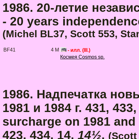
1986. 20-летие незави
- 20 years independenc
(Michel BL37, Scott 553,
Sta
BF41
4 M
- илл. (Ill.)
Космея Cosmos sp.
1986. Надпечатка нов
1981 и 1984 г. 431, 433
surcharge on 1981 and 
423, 434. 14,
14½
.
(
Scott