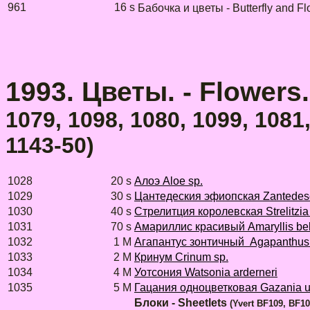
961
16 s
Бабочка и цветы - Butterfly and F
1993. Цветы. - Flowers.
1079, 1098, 1080, 1099, 1081
1143-50)
1028
20 s
Алоэ Aloe sp.
1029
30 s
Цантедеския эфиопская Zantedesc
1030
40 s
Стрелитция королевская Strelitzia
1031
70 s
Амариллис красивый Amaryllis be
1032
1 M
Агапантус зонтичный Agapanthus 
1033
2 M
Кринум Crinum sp.
1034
4 M
Уотсония Watsonia arderneri
1035
5 M
Гацания одноцветковая Gazania un
Блоки - Sheetlets
(Yvert BF109, BF10