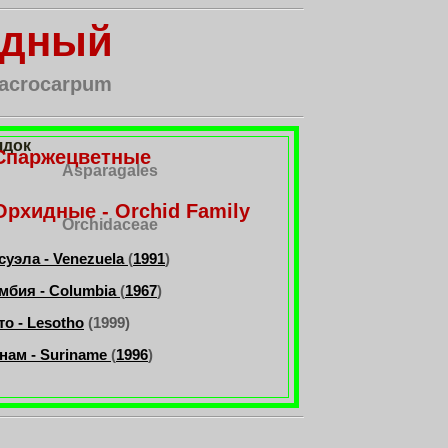
одный
acrocarpum
ядок
Спаржецветные
Asparagales
Орхидные - Orchid Family
Orchidaceae
суэла - Venezuela
(
1991
)
мбия - Columbia
(
1967
)
то - Lesotho
(1999)
нам - Suriname
(
1996
)