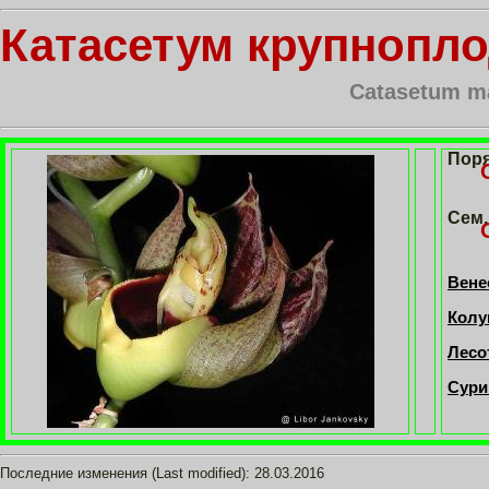
Катасетум крупнопл
Catasetum m
Пор
Сем.
Вене
Колу
Лесо
Сури
Последние изменения (Last modified):
28.03.2016