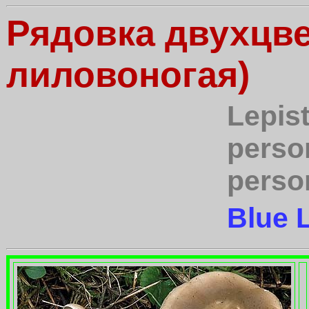
Рядовка двухцве
лиловоногая)
Lepis
perso
perso
Blue L