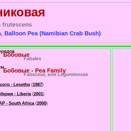
никовая
 frutescens
, Balloon Pea (Namibian Crab Bush)
орядок
Бобовые
Fabales
м.
Бобовые - Pea Family
Fabaceae, или Leguminosae
сото - Lesotho
(
1987
)
берия - Liberia
(
2001
)
Р - South Africa
(
2000
)