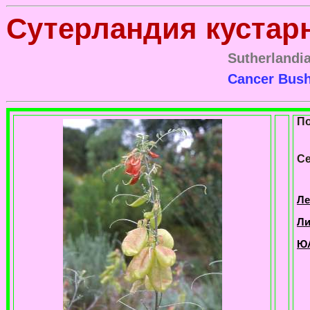
Сутерландия кустар
Sutherlandia
Cancer Bush
П
Се
Ле
Ли
ЮА