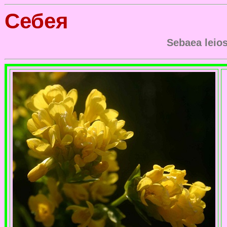
Себея
Sebaea leios