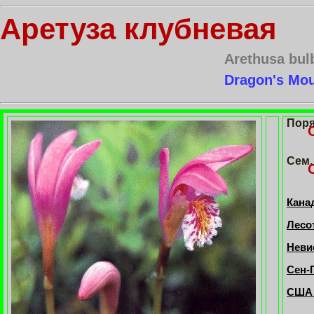
Аретуза клубневая
Arethusa bul
Dragon's Mou
Пор
Сем.
Кана
Лесот
Невис
Сен-П
США 