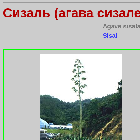
Сизаль (агава сизал
Agave sisal
Sisal