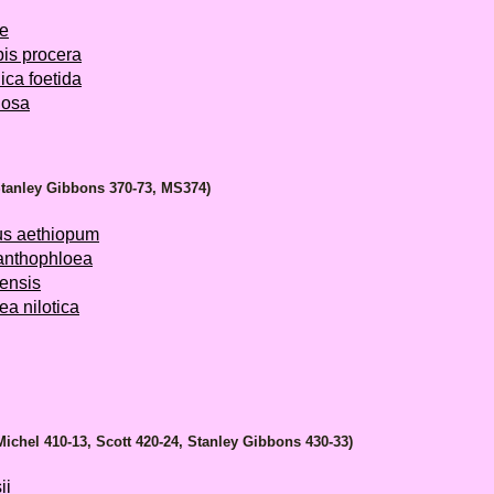
e
is procera
a foetida
nosa
 Stanley Gibbons 370-73, MS374)
s aethiopum
anthophloea
ensis
a nilotica
Michel 410-13, Scott 420-24, Stanley Gibbons 430-33)
ii