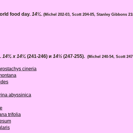
rld food day.
14¼
.
(Michel 202-03, Scott 204-05
,
Stanley Gibbons
21
ц.
14¾ x 14¼
(241-246) и
14½
(247-255).
(Michel 240-54, Scott 24
ostachys cineria
montana
ides
ina abyssinica
e
a trifolia
besum
laris