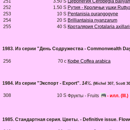
251
3.50 S
Церопегия Ceropegia ballya
252
1.50 S
Рутия - Кроличьи ушки Ruttya
253
10 S
Pentanisia ourangogyne
254
20 S
Brilliantaisia nyanzarum
255
40 S
Кроталярия Crotalaria axillari
1983. Из серии "День Содружества - Commonwealth Day"
256
70 с
Кофе Coffea arabica
1984. Из серии "Экспорт - Export".
14¼
.
(Michel 307, Scott 3
308
10 S
Фрукты - Fruits
- илл. (Ill.)
1985. Стандартная серия. Цветы. - Definitive issue. Flow