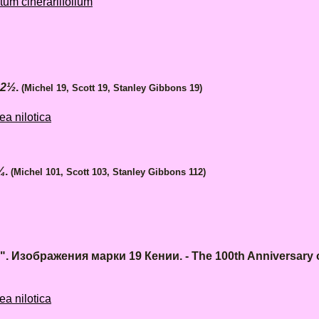
m cinerariifolium
12½
.
(Michel 19, Scott 19, Stanley Gibbons 19)
a nilotica
¼
.
(Michel 101, Scott 103, Stanley Gibbons 112)
 Изображения марки 19 Кении. - The 100th Anniversary of 
a nilotica