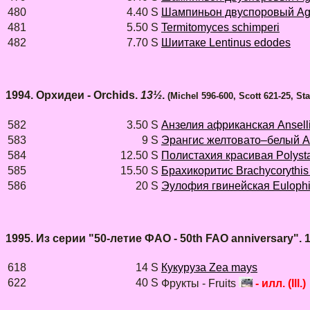
480
4.40 S
Шампиньон двуспоровый Aga
481
5.50 S
Termitomyces schimperi
482
7.70 S
Шиитаке Lentinus edodes
1994. Орхидеи - Orchids.
13½
.
(Michel 596-600, Scott 621-25, St
582
3.50 S
Анзелия африканская Anselli
583
9 S
Эрангис желтовато–белый Ae
584
12.50 S
Полистахия красивая Polysta
585
15.50 S
Брахикоритис Brachycorythis 
586
20 S
Эулофия гвинейская Eulophi
1995. Из серии "50-летие ФАО - 50th FAO anniversary". 
618
14 S
Кукуруза Zea mays
622
40 S
Фрукты - Fruits
- илл. (Ill.)