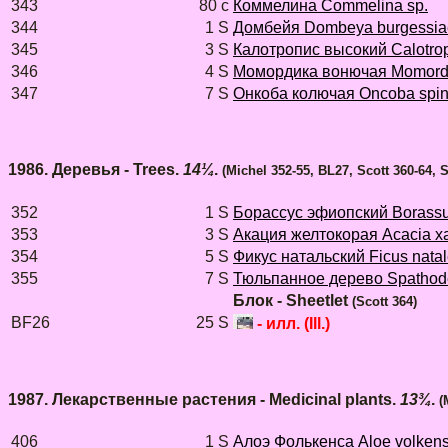
343
80 с
Коммелина Сommelina sp.
344
1 S
Домбейя Dombeya burgessia
345
3 S
Калотропис высокий Calotrop
346
4 S
Момордика вонючая Momordic
347
7 S
Онкоба колючая Oncoba spi
1986. Деревья - Trees.
14¼
.
(Michel 352-55, BL27, Scott 360-64,
352
1 S
Борассус эфиопский Borassu
353
3 S
Акация желтокорая Acacia x
354
5 S
Фикус натальский Ficus natal
355
7 S
Тюльпанное дерево Spathode
Блок - Sheetlet
(Scott 364)
BF26
25 S
- илл. (Ill.)
1987. Лекарственные растения - Medicinal plants.
13¾
.
(
406
1 S
Алоэ Фолькенса Aloe volkens