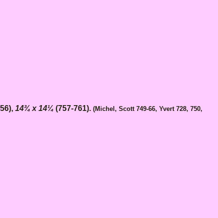
56),
14¾ x 14¼
(757-761).
(Michel, Scott 749-66, Yvert 728, 750,