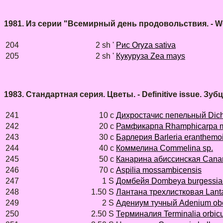
1981. Из серии "Всемирный день продовольствия. - Wo
204
2 sh '
Рис Oryza sativa
205
2 sh '
Кукуруза Zea mays
1983. Стандартная серия. Цветы. - Definitive issue. Зуб
241
10 с
Дихростачис пепельный Dichr
242
20 с
Рамфикарпа Rhamphicarpa 
243
30 с
Барлерия Barleria eranthemo
244
40 с
Коммелина Commelina sp.
245
50 с
Канарина абиссинская Canar
246
70 с
Aspilia mossambicensis
247
1 S
Домбейя Dombeya burgessia
248
1.50 S
Лантана трехлистковая Lantan
249
2 S
Адениум тучный Adenium o
250
2.50 S
Терминалия Terminalia orbicu