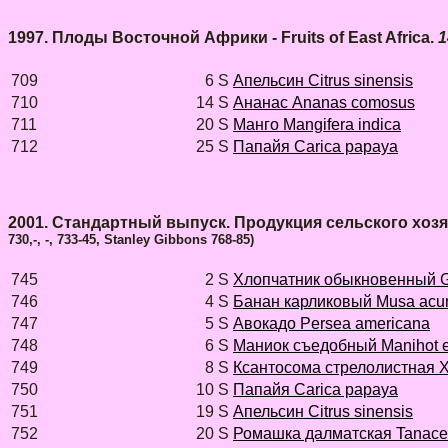
1997. Плоды Восточной Африки - Fruits of East Africa.
1
709
6 S
Апельсин Citrus sinensis
710
14 S
Ананас Ananas comosus
711
20 S
Манго Mangifera indica
712
25 S
Папайя Carica papaya
2001. Стандартный выпуск. Продукция сельского хозяйств
730,-, -, 733-45, Stanley Gibbons 768-85
)
745
2 S
Хлопчатник обыкновенный G
746
4 S
Банан карликовый Musa acu
747
5 S
Авокадо Persea americana
748
6 S
Маниок съедобный Manihot e
749
8 S
Ксантосома стрелолистная Xa
750
10 S
Папайя Carica papaya
751
19 S
Апельсин Citrus sinensis
752
20 S
Ромашка далматская Tanacetu