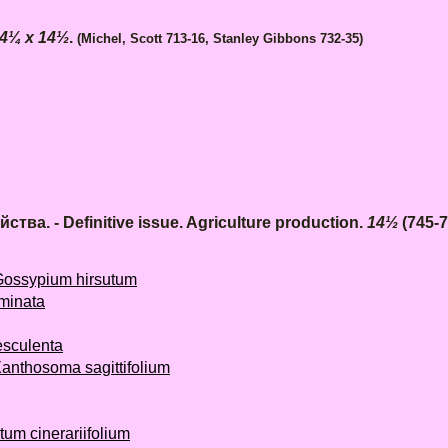
4¼ x 14½
.
(Michel, Scott 713-16, Stanley Gibbons 732-35)
а. - Definitive issue. Agriculture production.
14½
(745-7
ossypium hirsutum
minata
sculenta
nthosoma sagittifolium
m cinerariifolium