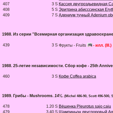
407
3 S
Кассия двугроздьевидная Ca
408
5 S
Эритрина абисссинская Eryth
409
7 S
Адениум тучный Adenium o
1988. Из серии "Всемирная организация здравоохранен
439
3 S
Фрукты - Fruits
- илл. (Ill.)
1988. 25-летие независимости. Сбор кофе - 25th Anniver
460
3 S
Кофе Coffea arabica
1989. Грибы - Mushrooms.
14¼
.
(Michel 486-90, Scott 496-500, 
478
1.20 S
Вёшенка Pleurotus sajo caju
479
3.40 S
Шампиньон двуспоровый Aga