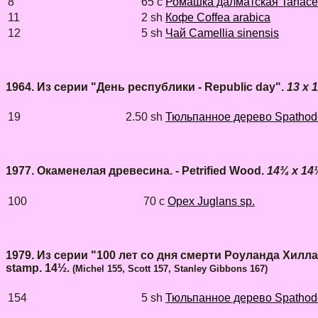
8
65 с
Ромашка далматская Tanacetu
11
2 sh
Кофе Coffea arabica
12
5 sh
Чай Camellia sinensis
1964. Из серии "День республики - Republic day".
13 x 
19
2.50 sh
Тюльпанное дерево Spathode
1977. Окаменелая древесина. - Petrified Wood.
14¾ x 14
100
70 c
Орех Juglans sp.
1979. Из серии "100 лет со дня смерти Роуланда Хилла".
stamp. 14½.
(Michel 155, Scott 157, Stanley Gibbons 167)
154
5 sh
Тюльпанное дерево Spathode