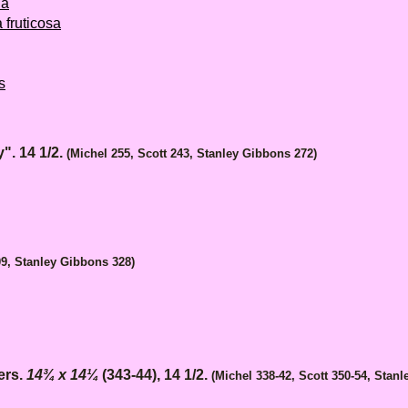
na
 fruticosa
s
. 14 1/2.
(Michel 255, Scott 243, Stanley Gibbons 272)
09, Stanley Gibbons 328)
ers.
14¾ x 14¼
(343-44), 14 1/2.
(Michel 338-42, Scott 350-54, Stan