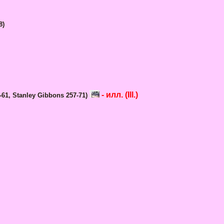
8)
- илл. (Ill.)
7-61, Stanley Gibbons 257-71)