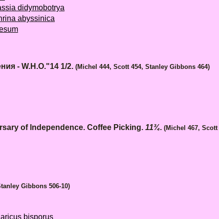
ssia didymobotrya
rina abyssinica
besum
ия - W.H.O."14 1/2.
(Michel
444
,
Scott
454
,
Stanley Gibbons
464)
sary of lndependence. Coffee Picking.
11¾
.
(Michel 467, Scott
Stanley Gibbons 506-10)
ricus bisporus