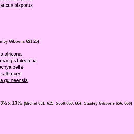
ricus bisporus
anley Gibbons 621-25)
a africana
rangis luteoalba
chya bella
kalbreyeri
a guineensis
13½ x 13¾.
(Michel 631, 635, Scott 660, 664, Stanley Gibbons 656, 660)