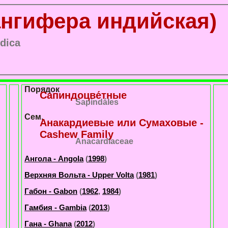
ангифера индийская)
ndica
Порядок
Сапиндоцве́тные
Sapindáles
Сем.
Анакардиевые или Сумаховые -
Cashew Family
Anacardiaceae
Ангола - Angola
(
1998
)
Верхняя Вольта - Upper Volta
(
1981
)
Габон - Gabon
(
1962
,
1984
)
Гамбия - Gambia
(
2013
)
Гана - Ghana
(
2012
)