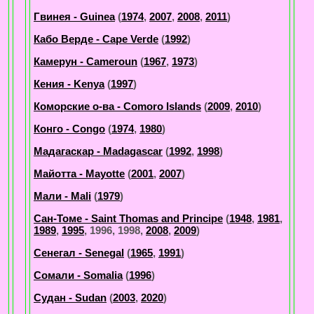
Гвинея - Guinea
(
1974
,
2007
,
2008
,
2011
)
Кабо Верде - Cape Verde
(
1992
)
Камерун - Cameroun
(
1967
,
1973
)
Кения - Kenya
(
1997
)
Коморские о-ва - Comoro Islands
(
2009
,
2010
)
Конго - Congo
(
1974
,
1980
)
Мадагаскар - Madagascar
(
1992
,
1998
)
Майотта - Mayotte
(
2001
,
2007
)
Мали - Mali
(
1979
)
Сан-Томе - Saint Thomas and Principe
(
1948
,
1981
,
1989
,
1995
, 1996, 1998,
2008
,
2009
)
Сенегал - Senegal
(
1965
,
1991
)
Сомали - Somalia
(
1996
)
Судан - Sudan
(
2003
,
2020
)