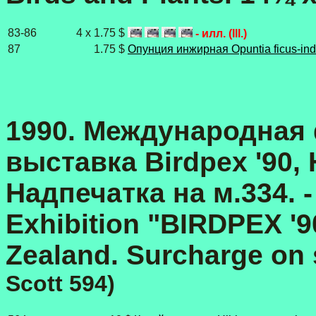
83-86
4 x 1.75 $
- илл. (Ill.)
87
1.75 $
Опунция инжирная Opuntia ficus-ind
1990.
Международная 
выставка Birdpex
'90,
Надпечатка на м.334. -
Exhibition "BIRDPEX '9
Zealand. Surcharge on 
Scott 594)