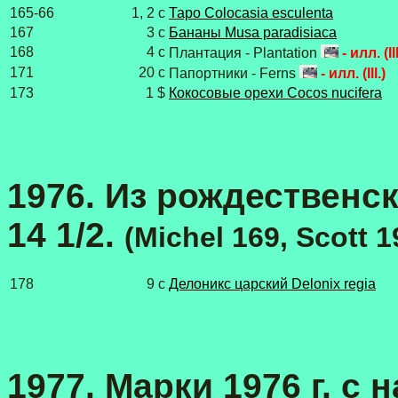
165-66
1, 2 с
Таро Colocasia esculenta
167
3 с
Бананы Musa paradisiaca
168
4 с
Плантация - Plantation
- илл. (Ill
171
20 с
Папортники - Ferns
- илл. (Ill.)
173
1 $
Кокосовые орехи Cocos nucifera
1976. Из рождественск
14 1/2.
(Michel 169, Scott 1
178
9 с
Делоникс царский Delonix regia
1977. Марки 1976 г. с