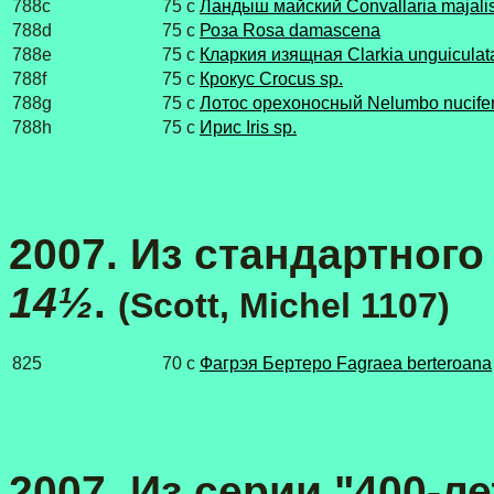
788c
75 c
Ландыш майский Convallaria majali
788d
75 c
Роза Rosa damascena
788e
75 c
Кларкия изящная Clarkia unguiculat
788f
75 c
Крокус Crocus sp.
788g
75 c
Лотос орехоносный Nelumbo nucife
788h
75 c
Ирис Iris sp.
2007. Из стандартного 
14½
.
(Scott, Michel 1107)
825
70 c
Фагрэя Бертеро Fagraea berteroana
2007. Из серии "400-л