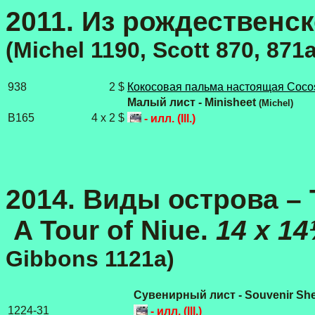
2011. Из рождественск
(Michel 1190, Scott 870, 871a
938
2 $
Кокосовая пальма настоящая Cocos
Малый лист - Minisheet
(Michel)
B165
4 x 2 $
- илл. (Ill.)
2014. Виды острова – Т
A Tour of Niue.
14 x 1
Gibbons 1121a)
Сувенирный лист - Souvenir She
1224-31
- илл. (Ill.)