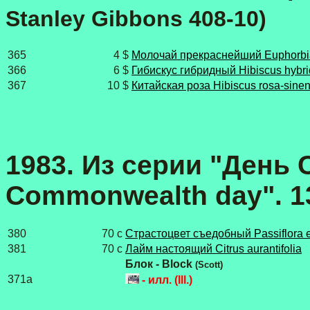
Stanley Gibbons
408-10)
365
4 $
Молочай прекраснейший Euphorbia
366
6 $
Гибискус гибридный Hibiscus hybr
367
10 $
Китайская роза Hibiscus rosa-sinen
1983. Из серии "День 
Commonwealth day". 1
380
70 с
Cтрастоцвет съедобный Passiflora e
381
70 с
Лайм настоящий Citrus aurantifolia
Блок - Block
(Scott)
371a
- илл. (Ill.)