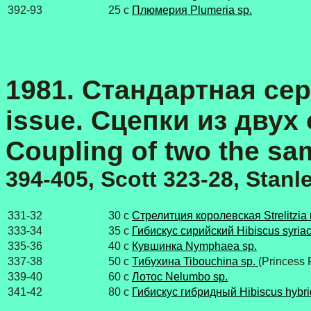
392-93
25 с
Плюмерия Plumeria sp.
1981. Стандартная сери
issue. Сцепки из двух
Coupling of two the s
394-405, Scott 323-28, Stan
331-32
30 с
Стрелитция королевская Strelitzia 
333-34
35 с
Гибискус сирийский Hibiscus syria
335-36
40 с
Кувшинка Nymphaea sp.
337-38
50 с
Тибухина Tibouchina sp.
(Princess 
339-40
60 с
Лотос Nelumbo sp.
341-42
80 с
Гибискус гибридный Hibiscus hybr