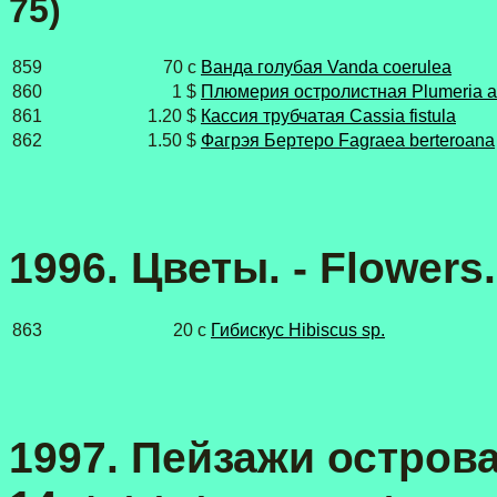
75)
859
70 c
Ванда голубая Vanda coerulea
860
1 $
Плюмерия остролистная Plumeria ac
861
1.20 $
Кассия трубчатая Cassia fistula
862
1.50 $
Фагрэя Бертеро Fagraea berteroana
1996. Цветы. - Flowers
863
20 c
Гибискус Hibiscus sp.
1997. Пейзажи острова