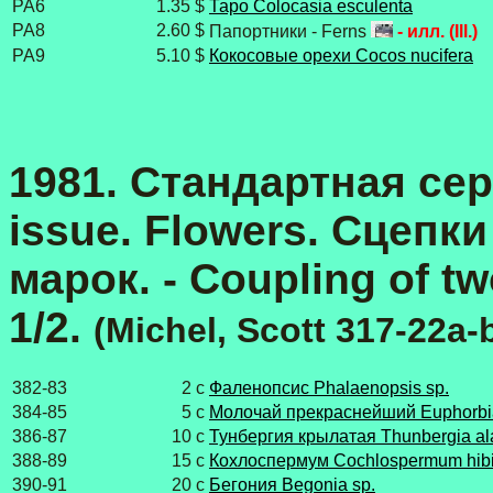
PA6
1.35 $
Таро Colocasia esculenta
PA8
2.60 $
Папортники - Ferns
- илл. (Ill.)
PA9
5.10 $
Кокосовые орехи Cocos nucifera
1981. Стандартная сери
issue. Flowers. Сцепк
марок. - Coupling of t
1/2.
(Michel, Scott 317-22a-
382-83
2 с
Фаленопсис Phalaenopsis sp.
384-85
5 с
Молочай прекраснейший Euphorbia
386-87
10 с
Тунбергия крылатая Thunbergia al
388-89
15 с
Кохлоспермум Cochlospermum hibi
390-91
20 с
Бегония Begonia sp.