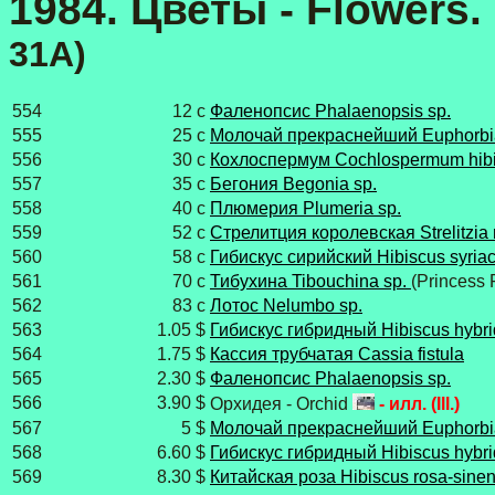
1984. Цветы - Flowers. 
31A)
554
12 с
Фаленопсис Phalaenopsis sp.
555
25 с
Молочай прекраснейший Euphorbia
556
30 с
Кохлоспермум Cochlospermum hibi
557
35 с
Бегония Begonia sp.
558
40 с
Плюмерия Plumeria sp.
559
52 с
Стрелитция королевская Strelitzia 
560
58 с
Гибискус сирийский Hibiscus syria
561
70 с
Тибухина Tibouchina sp.
(Princess 
562
83 с
Лотос Nelumbo sp.
563
1.05 $
Гибискус гибридный Hibiscus hybr
564
1.75 $
Кассия трубчатая Cassia fistula
565
2.30 $
Фаленопсис Phalaenopsis sp.
566
3.90 $
Орхидея - Orchid
- илл. (Ill.)
567
5 $
Молочай прекраснейший Euphorbia
568
6.60 $
Гибискус гибридный Hibiscus hybr
569
8.30 $
Китайская роза Hibiscus rosa-sinen