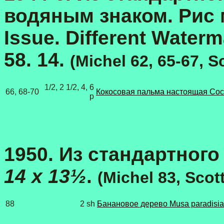
водяным знаком. Рис м
Issue. Different Water
58. 14.
(Michel 62, 65-67, S
1/2, 2 1/2, 4, 6
66, 68-70
Кокосовая пальма настоящая Coco
p
1950. Из стандартного в
14 x 13½
.
(Michel 83, Scot
88
2 sh
Банановое дерево Musa paradisi