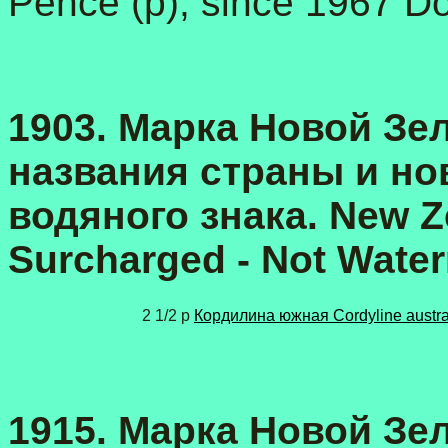
Pence (p), since 1967 Dol
1903. Марка Новой Зе
названия страны и но
водяного знака. New Z
Surcharged - Not Wate
2 1/2 p
Кордилина южная Cordyline austra
1915. Марка Новой Зе