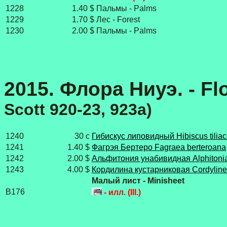
1228
1.40 $
Пальмы - Palms
1229
1.70 $
Лес - Forest
1230
2.00 $
Пальмы - Palms
2015. Флора Ниуэ. - Flo
Scott 920-23, 923a)
1240
30 c
Гибискус липовидный Hibiscus tilia
1241
1.40 $
Фагрэя Бертеро Fagraea berteroana
1242
2.00 $
Альфитония унабивидная Alphitonia
1243
4.00 $
Кордилина кустарниковая Cordyline 
Малый лист - Minisheet
B176
- илл. (Ill.)