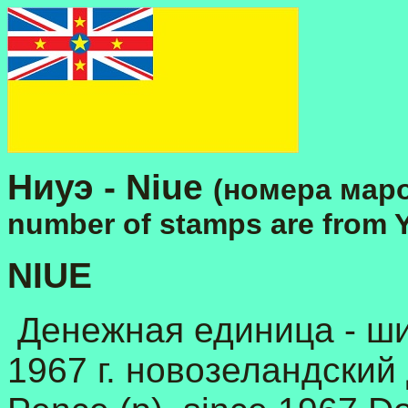
Ниуэ - Niue
(номера маро
number of stamps are from Y
NIUE
Денежная единица - шил
1967 г. новозеландский д