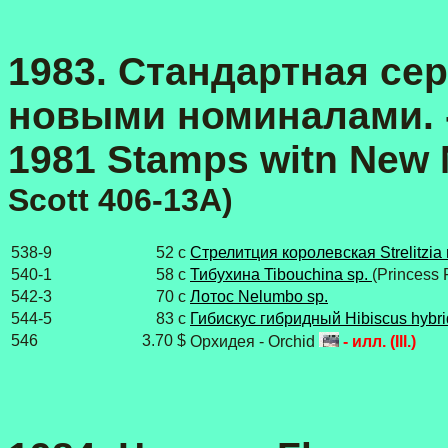
1983. Стандартная сер
новыми номиналами. - D
1981 Stamps witn New
Scott 406-13A)
538-9
52 с
Стрелитция королевская Strelitzia 
540-1
58 с
Тибухина Tibouchina sp.
(Princess 
542-3
70 с
Лотос Nelumbo sp.
544-5
83 с
Гибискус гибридный Hibiscus hybr
546
3.70 $
Орхидея - Orchid
- илл. (Ill.)