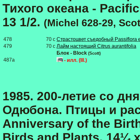
Тихого океана - Pacific
13 1/2.
(Michel 628-29, Scot
478
70 с
Cтрастоцвет съедобный Passiflora e
479
70 с
Лайм настоящий Citrus aurantifolia
Блок - Block
(Scott)
487a
- илл. (Ill.)
1985. 200-летие со д
Одюбона. Птицы и раст
Anniversary of the Bir
Birds and Plants. 14¼ 