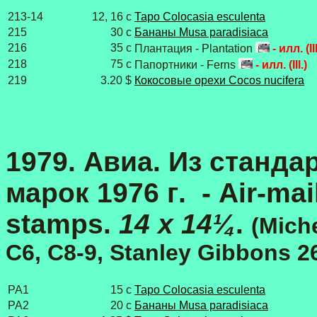
213-14
12, 16 с
Таро Colocasia esculenta
215
30 с
Бананы Musa paradisiaca
216
35 с
Плантация - Plantation
- илл. (Ill
218
75 с
Папортники - Ferns
- илл. (Ill.)
219
3.20 $
Кокосовые орехи Cocos nucifera
1979. Авиа. Из станда
марок 1976 г
.
- Air-mail
stamps.
14 x 14¼
.
(Miche
C6, C8-9,
Stanley Gibbons
26
PA1
15 c
Таро Colocasia esculenta
PA2
20 с
Бананы Musa paradisiaca