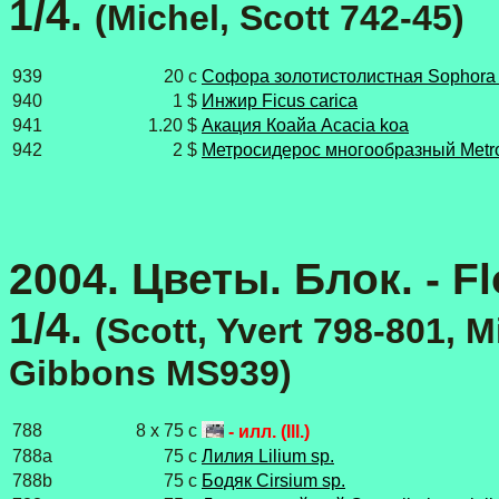
1/4.
(Michel, Scott 742-45)
939
20 c
Софора золотистолистная Sophora 
940
1 $
Инжир Ficus carica
941
1.20 $
Акация Коайа Acacia koa
942
2 $
Метросидерос многообразный Metro
2
004. Цветы. Блок. - Fl
1/4.
(Scott, Yvert 798-801, 
Gibbons
MS939)
788
8 x 75 c
- илл. (Ill.)
788a
75 c
Лилия Lilium sp.
788b
75 c
Бодяк Cirsium sp.