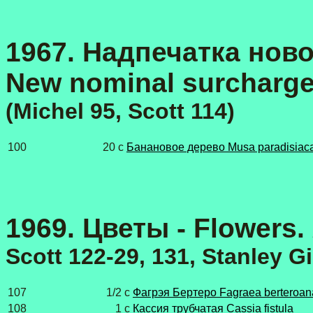
1967. Надпечатка ново
New nominal surcharg
(Michel 95, Scott 114)
100
20 с
Банановое дерево Musa paradisiac
1969. Цветы - Flowers.
Scott 122-29
,
131, Stanley G
107
1/2 с
Фагрэя Бертеро Fagraea berteroan
108
1 с
Кассия трубчатая Cassia fistula