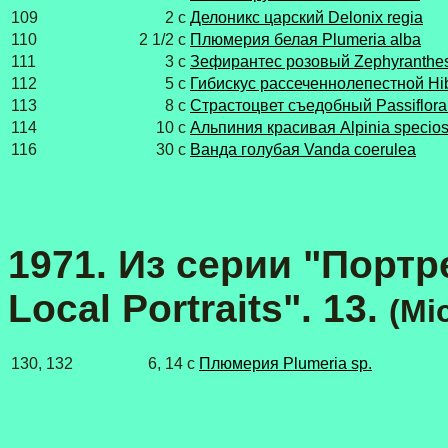
109
2 с
Делоникс царский Delonix regia
110
2 1/2 с
Плюмерия белая Plumeria alba
111
3 с
Зефирантес розовый Zephyranthes
112
5 с
Гибискус рассеченнолепестной Hib
113
8 с
Cтрастоцвет съедобный Passiflora 
114
10 с
Альпиния красивая Alpinia specio
116
30 с
Ванда голубая Vanda coerulea
1971. Из серии "Порт
Local Portraits". 13.
(Mi
130, 132
6, 14 с
Плюмерия Plumeria sp.