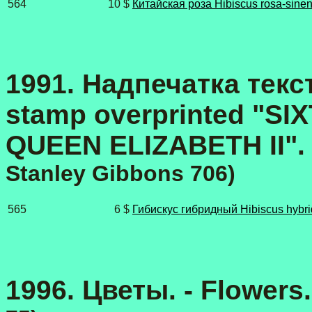
564
10 $
Китайская роза Hibiscus rosa-sinen
1991. Надпечатка текст
stamp overprinted "SI
QUEEN ELIZABETH II". 
Stanley Gibbons
706)
565
6 $
Гибискус гибридный Hibiscus hybr
1996. Цветы. - Flowers.