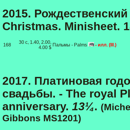
2015. Рождественский 
Christmas. Minisheet. 
30 c, 1.40, 2.00,
168
Пальмы - Palms
- илл. (Ill.)
4.00 $
2017. Платиновая год
свадьбы. - The royal 
anniversary.
13¼
.
(Miche
Gibbons
MS1201)