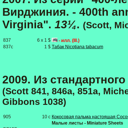
Вирджиния. - 400th an
Virginia".
13¼
.
(Scott, Mi
837
6 x 1 $
- илл. (Ill.)
837c
1 $
Табак Nicotiana tabacum
2009. Из стандартного 
(Scott 841, 846a, 851a, Mich
Gibbons 1038)
905
10 c
Кокосовая пальма настоящая Cocos
Малые листы - Miniature Sheets