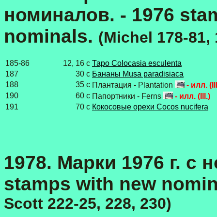
номиналов. - 1976 sta
nominals.
(Michel 178-81, 
185-86
12, 16 с
Таро Colocasia esculenta
187
30 с
Бананы Musa paradisiaca
188
35 с
Плантация - Plantation
- илл. (Ill
190
60 с
Папортники - Ferns
- илл. (Ill.)
191
70 c
Кокосовые орехи Cocos nucifera
1978. Марки 1976 г. с
stamps with new nomin
Scott 222-25, 228, 230)