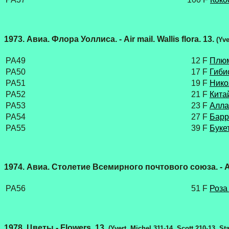
1973. Авиа. Флора Уоллиса. - Air mail. Wallis flora. 13.
(Yve
PA49
12 F
Плюм
PA50
17 F
Гиби
PA51
19 F
Нико
PA52
21 F
Китай
PA53
23 F
Алла
PA54
27 F
Барри
PA55
39 F
Букет
1974. Авиа. Столетие Всемирного почтового союза. - Ai
PA56
51 F
Роза
1978. Цветы - Flowers. 13.
(Yvert, Michel 311-14, Scott 210-13, S