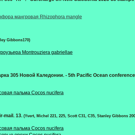
офора мангровая Rhizophora mangle
anley Gibbons170)
роузьера Montrouziera gabriellae
ка 305 Новой Каледонии. - 5th Pacific Ocean conference.
совая пальма Cocos nucifera
r-mail. 13.
(Yvert, Michel 221, 225, Scott C31, C35, Stanley Gibbons 200
совая пальма Cocos nucifera
совые орехи Cocos nucifera