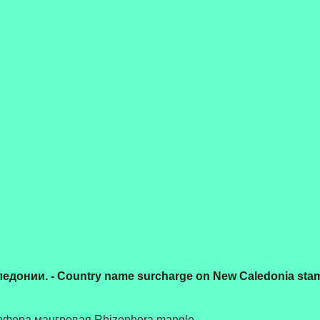
донии. - Country name surcharge on New Caledonia stam
офора мангровая Rhizophora mangle