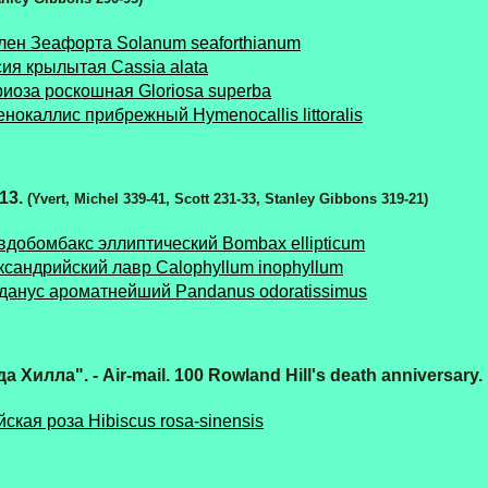
лен Зеафорта Solanum seaforthianum
ия крылытая Cassia alata
риоза роскошная Gloriosa superba
нокаллис прибрежный Hymenocallis littoralis
 13.
(Yvert, Michel 339-41, Scott 231-33, Stanley Gibbons 319-21)
вдобомбакс эллиптический Bombax ellipticum
ксандрийский лавр Calophyllum inophyllum
данус ароматнейший Pandanus odoratissimus
Хилла". - Air-mail. 100 Rowland Hill's death anniversary.
йская роза Hibiscus rosa-sinensis