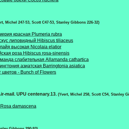
rt, Michel 247-53, Scott C47-53, Stanley Gibbons 226-32)
ерия красная Plumeria rubra
скус липовидный Hibiscus tiliaceus
лайя высокая Nicolaia elatior
ская роза Hibiscus rosa-sinensis
манда слабительная Allamanda cathartica
нгтония азиатская Barringtonia asiatica
 цветов - Bunch of Flowers
r-mail. UPU centenary.13.
(Yvert, Michel 258, Scott C54, Stanley 
 Rosa damascena
tanley Gibbons 290-93)