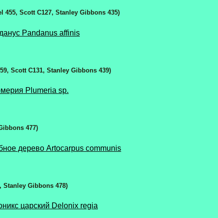
el 455, Scott C127, Stanley Gibbons 435)
анус Pandanus affinis
459, Scott C131, Stanley Gibbons 439)
мерия Plumeria sp.
 Gibbons
477)
бное дерево Artocarpus communis
2, Stanley Gibbons 478)
никс царский Delonix regia