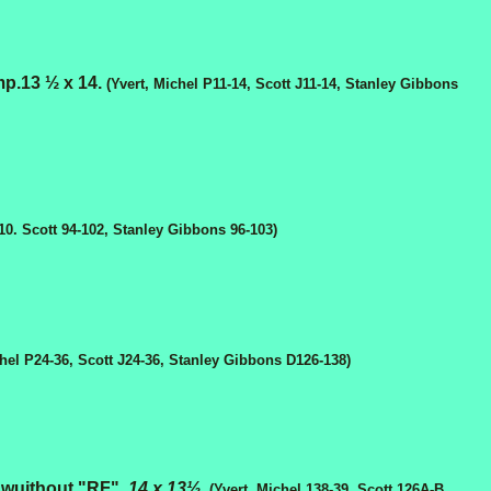
mp.13
½
х 14.
(
Yvert, Michel P11-14, Scott J11-14, Stanley Gibbons
110. Scott 94-102, Stanley Gibbons 96-103)
hel P24-36, Scott J24-36, Stanley Gibbons D126-138)
 wuithout "RF".
14 x 13½
.
(Yvert, Michel 138-39, Scott 126A-B,