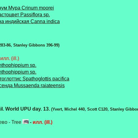
нум Мура Crinum moorei
стоцвет Passiflora sp.
на индийская Canna indica
 283-86, Stanley Gibbons 396-99)
-
илл. (ill.)
thophippium sp.
thophippium sp.
оглоттис Spathoglottis pacifica
сенда Mussaenda raiateensis
l. World UPU day. 13.
(Yvert, Michel 440, Scott C120, Stanley Gibbo
ево - Tree
-
илл. (ill.)