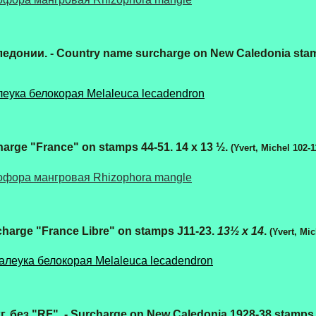
едонии. - Country name surcharge on New Caledonia sta
еука белокорая
Melaleuca
lecadendron
harge "France" on stamps 44-51. 14 х 13 ½.
(Yvert, Michel 102-
офора мангровая Rhizophora mangle
charge "France Libre" on stamps J11-23.
13½ x 14
.
(Yvert, Mic
алеука белокорая
Melaleuca
lecadendron
. без "RF". - Surcharge on New Caledonia 1928-38 stamps