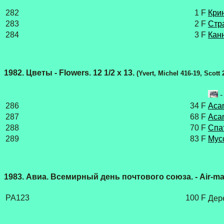
282
1 F
Кри
283
2 F
Стра
284
3 F
Кан
1982. Цветы - Flowers. 12 1/2 х 13.
(Yvert, Michel 416-19, Scott
286
34 F
Acan
287
68 F
Acan
288
70 F
Спат
289
83 F
Мус
1983. Авиа. Всемирный день почтового союза. - Air-mai
PA123
100 F
Дер