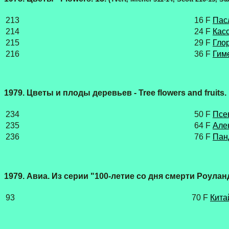
213
16 F
Пас
214
24 F
Касс
215
29 F
Гло
216
36 F
Гиме
1979. Цветы и плоды деревьев - Tree flowers and fruits.
234
50 F
Псе
235
64 F
Але
236
76 F
Пан
1979. Авиа. Из серии "100-летие со дня смерти Роуланда 
93
70 F
Кита