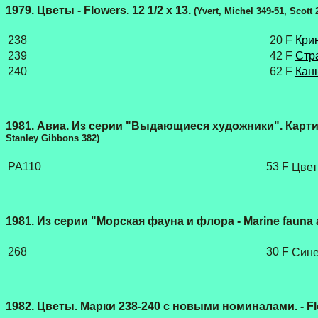
1979. Цветы - Flowers. 12 1/2 х 13.
(Yvert, Michel 349-51, Scott
238
20 F
Кри
239
42 F
Стра
240
62 F
Кан
1981. Авиа. Из серии "Выдающиеся художники". Картина П
Stanley Gibbons 382)
PA110
53 F
Цвет
1981. Из серии "Морская фауна и флора - Marine fauna an
268
30 F
Сине
1982. Цветы. Марки 238-240 с новыми номиналами. - Flow