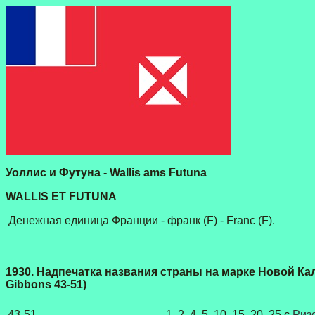
Уоллис и Футуна - Wallis ams Futuna
WALLIS ET FUTUNA
Денежная единица Франции - франк (F) - Franc (F).
1930. Надпечатка названия страны на марке Новой Кале
Gibbons 43-51)
43-51
1, 2, 4, 5, 10, 15, 20, 25 c
Риз