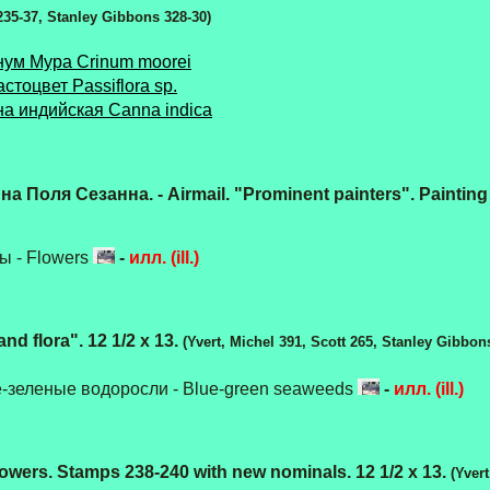
 235-37, Stanley Gibbons 328-30)
нум Мура Crinum moorei
стоцвет Passiflora sp.
на индийская Canna indica
оля Сезанна. - Airmail. "Prominent painters". Painting b
ы - Flowers
-
илл. (ill.)
d flora". 12 1/2 х 13.
(Yvert, Michel 391, Scott 265, Stanley Gibbon
-зеленые водоросли - Blue-green seaweeds
-
илл. (ill.)
ers. Stamps 238-240 with new nominals. 12 1/2 x 13.
(Yver