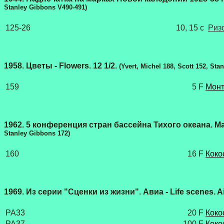
Stanley Gibbons V490-491)
125-26
10, 15
c
Риз
1958. Цветы - Flowers. 12 1/2.
(Yvert, Michel 188, Scott 152, St
159
5 F
Монт
1962. 5 конференция стран бассейна Тихого океана. Мар
Stanley Gibbons 172)
160
16 F
Коко
1969. Из серии "Сценки из жизни". Авиа - Life scenes. Ai
PA33
20 F
Коко
PA37
100 F
Коко