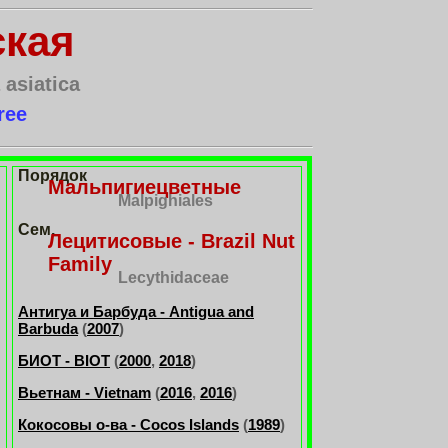
ская
 asiatica
ree
Порядок
Мальпигиецветные
Malpighiales
Сем.
Лецитисовые - Brazil Nut
Family
Lecythidaceae
Антигуа и Барбуда - Antigua and
Barbuda
(
2007
)
БИОТ - BIOT
(
2000
,
2018
)
Вьетнам - Vietnam
(
2016
,
2016
)
Кокосовы о-ва - Cocos Islands
(
1989
)