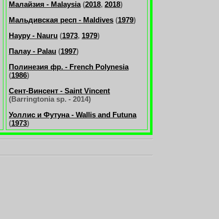
Малайзия - Malaysia
(
2018
,
2018
)
Мальдивская респ - Maldives
(
1979
)
Науру - Nauru
(
1973
,
1979
)
Палау - Palau
(
1997
)
Полинезия фр. - French Polynesia
(
1986
)
Сент-Винсент - Saint Vincent
(Barringtonia sp. - 2014)
Уоллис и Футуна - Wallis and Futuna
(
1973
)