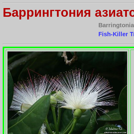
Баррингтония азиат
Barringtonia
Fish-Killer T