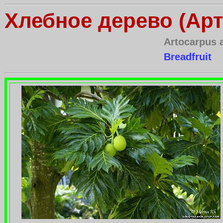
Хлебное дерево (Ар
Artocarpus a
Breadfruit