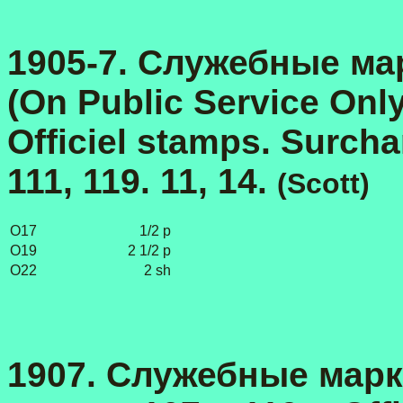
1905-7.
Служебные ма
(On Public Service Only
Officiel stamps. Surcha
111, 119. 11, 14.
(Scott)
O17
1/2 p
O19
2 1/2 p
O22
2 sh
1907.
Служебные мар