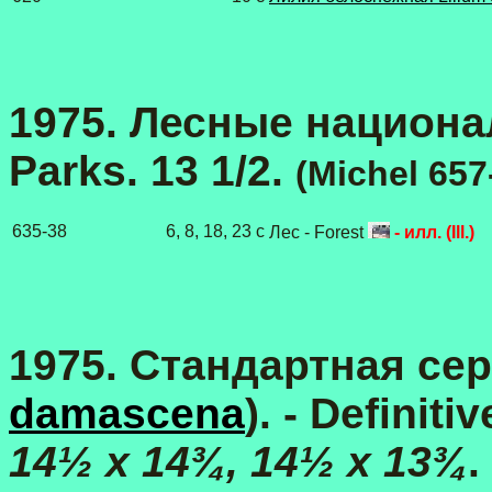
1975. Лесные национал
Parks. 13 1/2.
(Michel 657
635-38
6, 8, 18, 23 с
Лес - Forest
- илл. (Ill.)
1975. Стандартная сер
damascena
). - Definit
14½ x 14¾, 14½ x 13¾
.