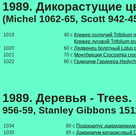
1989. Дикорастущие цве
(Michel 1062-65, Scott 942-4
1019
40 с
Клевер ползучий Trifolium 
Клевер луговой Trifolium pr
1020
60 с
Лядвенец болотный Lotus 
1021
70 с
Монтбреция Crocosmia croc
1022
80 с
Гедихиум Гарднера Hedych
1989. Деревья - Trees.
956-59, Stanley Gibbons 151
1034
80 с
Подокарпус дакридиевидн
1035
85 с
Дакридиум кипарисовый D