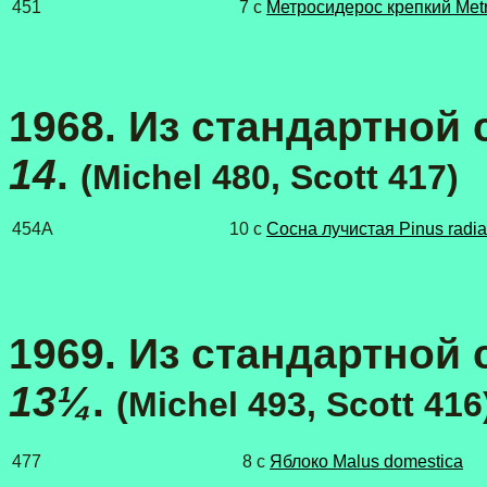
451
7 c
Метросидерос крепкий Metr
1968. Из стандартной с
14
.
(Michel 480, Scott 417)
454A
10 c
Cосна лучистая Pinus radia
1969. Из стандартной с
13¼
.
(Michel 493, Scott 416
477
8 с
Яблоко Malus domestica