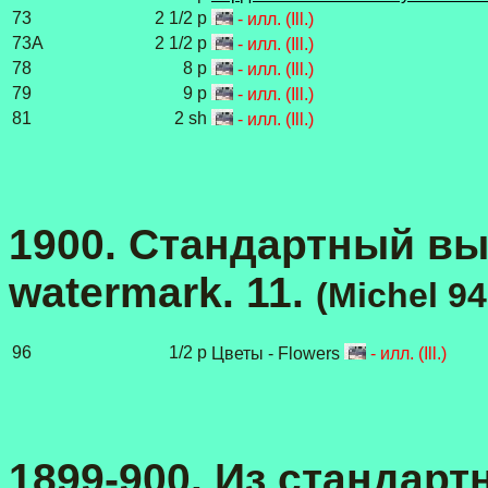
73
2 1/2 p
- илл. (Ill.)
73A
2 1/2 p
- илл. (Ill.)
78
8 p
- илл. (Ill.)
79
9 p
- илл. (Ill.)
81
2 sh
- илл. (Ill.)
1900. Стандартный выпус
watermark. 11.
(
Michel 94
96
1/2 p
Цветы - Flowers
- илл. (Ill.)
1899-900. Из стандартн