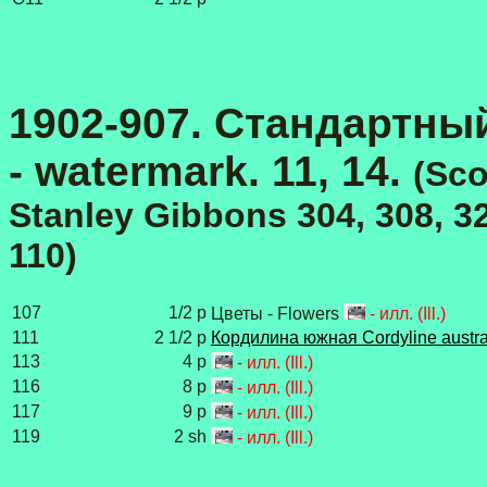
1902-907. Стандартный в
- watermark. 11, 14.
(
Sco
Stanley Gibbons 304, 308, 322
110)
107
1/2 p
Цветы - Flowers
- илл. (Ill.)
111
2 1/2 p
Кордилина южная Cordyline austra
113
4 p
- илл. (Ill.)
116
8 p
- илл. (Ill.)
117
9 p
- илл. (Ill.)
119
2 sh
- илл. (Ill.)