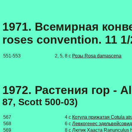
1971. Всемирная конве
roses convention. 11 1/
551-553
2, 5, 8 с
Розы Rosa damascena
1972. Растения гор - A
87, Scott 500-03)
567
4 с
Котула прижатая Cotula atr
568
6 с
Левкогенес эдельвейсовид
569
8 с
Лютик Хааста Ranunculus h