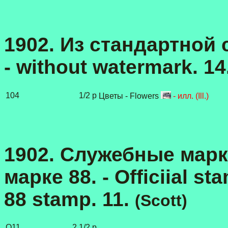
1902. Из стандартной се
- without watermark. 14
104
1/2 p
Цветы - Flowers
- илл. (Ill.)
1902. Служебные марки
марке 88. - Officiial st
88 stamp. 11.
(
Scott
)
O11
2 1/2 p