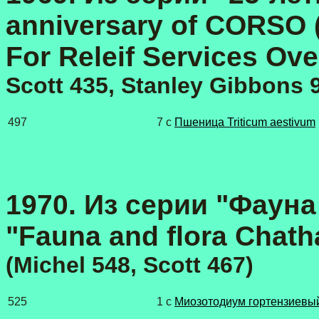
anniversary of CORSO (
For Releif Services Ov
Scott 435,
Stanley Gibbons
9
497
7 с
Пшеница Triticum aestivum
1970. Из серии "Фауна
"Fauna and flora Chatha
(Michel 548, Scott 467)
525
1 с
Миозотодиум гортензиевый 