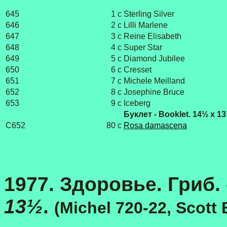
645
1 с
Sterling Silver
646
2 с
Lilli Marlene
647
3 с
Reine Elisabeth
648
4 с
Super Star
649
5 с
Diamond Jubilee
650
6 с
Cresset
651
7 с
Michele Meilland
652
8 с
Josephine Bruce
653
9 с
Iceberg
Буклет - Booklet. 14½ x 13
C652
80 c
Rosa damascena
1977. Здоровье. Гриб.
13½
.
(Michel 720-22, Scott 