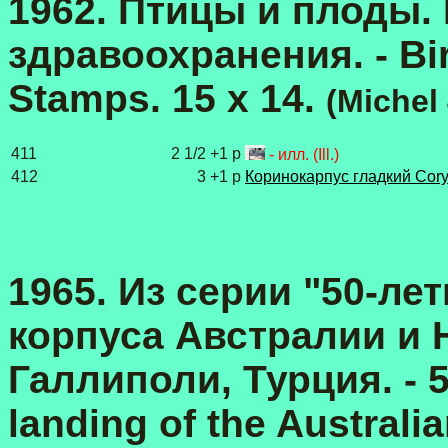
1962. Птицы и плоды.
здравоохранения. - Bir
Stamps. 15 x 14.
(Michel
411
2 1/2 +1 p
- илл. (Ill.)
412
3 +1 p
Коринокарпус гладкий Cory
1965. Из серии "50-ле
корпуса Австралии и 
Галлиполи, Турция. - 5
landing of the Austral