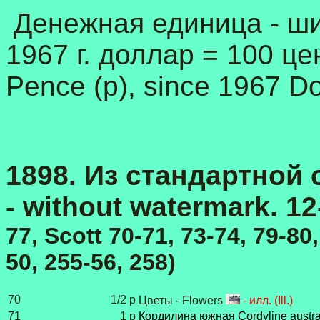
Денежная единица - шил
1967 г. доллар = 100 цент
Pence (p), since 1967 Dol
1898. Из стандартной се
- without watermark. 12
77, Scott 70-71, 73-74, 79-80
50, 255-56, 258
)
70
1/2 p
Цветы - Flowers
- илл. (Ill.)
71
1 p
Кордилина южная Cordyline austra