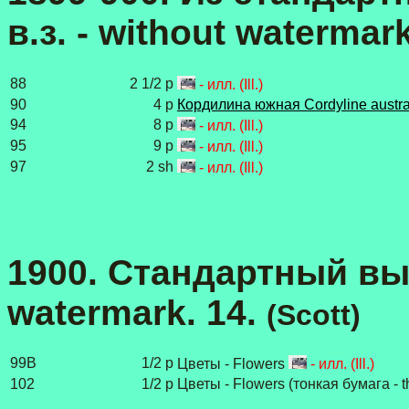
в.з. - without watermar
88
2 1/2 p
- илл. (Ill.)
90
4 p
Кордилина южная Cordyline austra
94
8 p
- илл. (Ill.)
95
9 p
- илл. (Ill.)
97
2 sh
- илл. (Ill.)
1900. Стандартный выпус
watermark. 14.
(Scott)
99B
1/2 p
Цветы - Flowers
- илл. (Ill.)
102
1/2 p
Цветы - Flowers (тонкая бумага - t