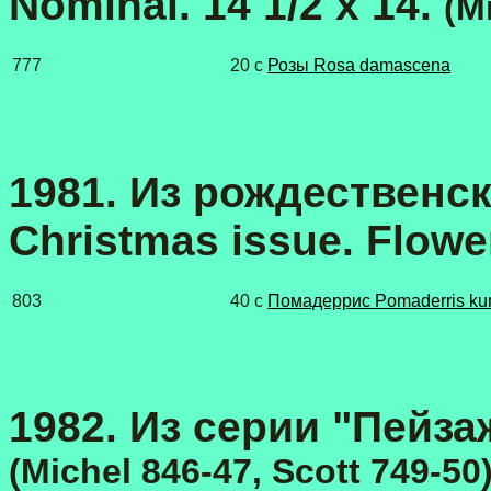
Nominal. 14 1/2 x 14.
(M
777
20 c
Розы Rosa damascena
1981. Из рождественск
Christmas issue. Flowe
803
40 с
Помадеррис Pomaderris ku
1982. Из серии "Пейзаж
(Michel 846-47, Scott 749-50