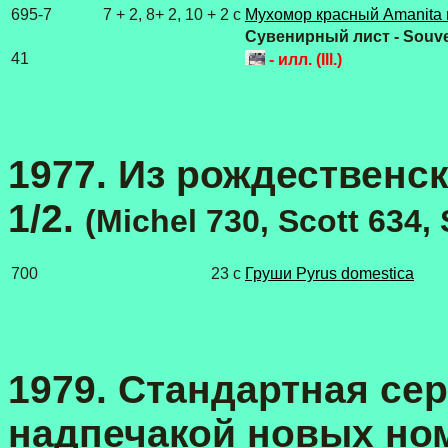
695-7
7 + 2, 8+ 2, 10 + 2 c
Мухомор красный Amanita 
Сувенирный лист - Souve
41
- илл. (Ill.)
1977. Из рождественско
1/2.
(Michel 730, Scott 634,
700
23 с
Груши Pyrus domestica
1979. Стандартная сер
надпечакой новых номи