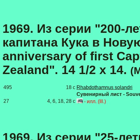
1969. Из серии "200-л
капитана Кука в Нову
anniversary of first Ca
Zealand". 14 1/2 x 14.
(M
495
18 с
Rhabdothamnus solandri
Сувенирный лист - Souve
27
4, 6, 18, 28 c
- илл. (Ill.)
1969. Из серии "25-лет