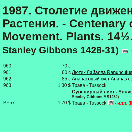
1987. Столетие движе
Растения. - Centenary 
Movement. Plants. 14½
Stanley Gibbons 1428-31)
960
70 с
961
80 с
Лютик Лайалла Ranunculus l
962
85 с
Ананасовый куст Ananas c
963
1.30 $
Трава - Tussock
Сувенирный лист - Souve
Stanley Gibbons MS1432)
BF57
1.70 $
Трава - Tussock
- илл. (Il