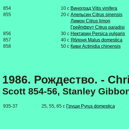
854
10 с
Виноград Vitis vinifera
855
20 с
Апельсин Citrus sinensis
Лимон Citrus limon
Грейпфрут Citrus paradisi
856
30 с
Нектарин Persica vulgaris
857
40 с
Яблоня Malus domestica
858
50 с
Киви Actinidia chinensis
1986. Рождество. - Chr
Scott 854-56, Stanley Gibbo
935-37
25, 55, 65 с
Груши Pyrus domestica