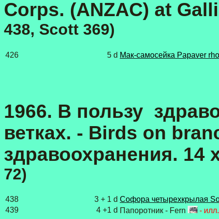
Corps. (ANZAC) at Galli
438, Scott 369)
426
5 d
Мак-самосейка Papaver rh
1966. В пользу здрав
ветках. - Birds on bra
здравоохранения. 14
72)
438
3 + 1 d
Софора четырехкрылая Sop
439
4 +1 d
Папоротник - Fern
- илл. 