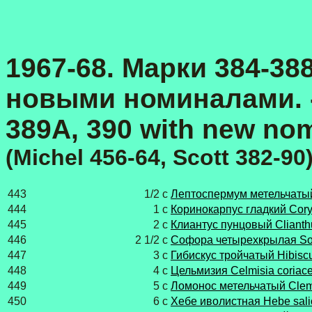
1967-68. Марки 384-388
новыми номиналами. - 
389А, 390 with new nom
(Michel 456-64, Scott 382-90
443
1/2 c
Лептоспермум метельчатый
444
1 c
Коринокарпус гладкий Cory
445
2 c
Клиантус пунцовый Сlianth
446
2 1/2 c
Софора четырехкрылая Sop
447
3 c
Гибискус тройчатый Hibiscu
448
4 c
Цельмизия Celmisia coriac
449
5 c
Ломонос метельчатый Clema
450
6 c
Хебе иволистная Hebe salic