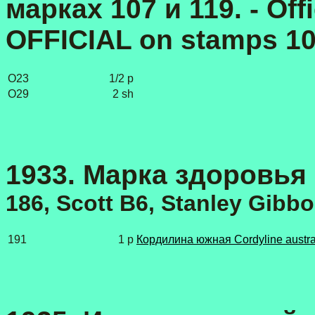
марках 107 и 119
. - Of
OFFICIAL on stamps 10
O23
1/2 p
O29
2 sh
1933. Марка здоровья 
186, Scott B6, Stanley Gibb
191
1 p
Кордилина южная Cordyline austra