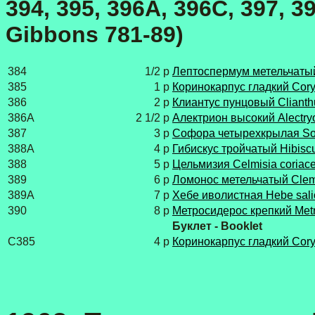
394, 395, 396A, 396C, 397, 39
Gibbons 781-89
)
384
1/2 p
Лептоспермум метельчатый
385
1 p
Коринокарпус гладкий Cory
386
2 p
Клиантус пунцовый Сlianth
386A
2 1/2 p
Алектрион высокий Alectry
387
3 p
Софора четырехкрылая Sop
388A
4 p
Гибискус тройчатый Hibiscu
388
5 p
Цельмизия Celmisia coriac
389
6 p
Ломонос метельчатый Clema
389A
7 p
Хебе иволистная Hebe salic
390
8 p
Метросидерос крепкий Metr
Буклет - Booklet
C385
4 p
Коринокарпус гладкий Cory