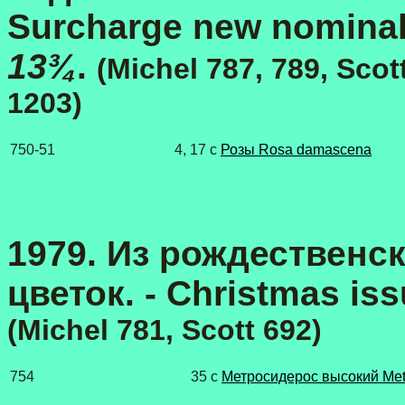
Surcharge new nomina
13¾
.
(Michel 787, 789, Scot
1203)
750-51
4, 17 c
Розы Rosa damascena
1979. Из рождественск
цветок. - Christmas iss
(Michel 781, Scott 692)
754
35 с
Метросидерос высокий Metr