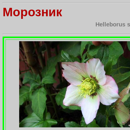
Морозник
Helleborus s