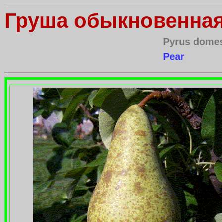
Груша обыкновенна
Pyrus domes
Pear