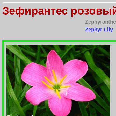
Зефирантес розовы
Zephyranthe
Zephyr Lily