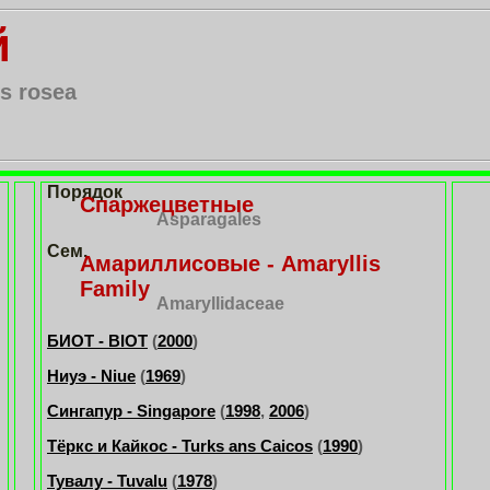
й
s rosea
Порядок
Спаржецветные
Asparagales
Сем.
Амариллисовые - Amaryllis
Family
Amaryllidaceae
БИОТ - BIOT
(
2000
)
Ниуэ - Niue
(
1969
)
Сингапур - Singapore
(
1998
,
2006
)
Тёркс и Кайкос - Turks ans Caicos
(
1990
)
Тув
а
лу - Tuvalu
(
1978
)