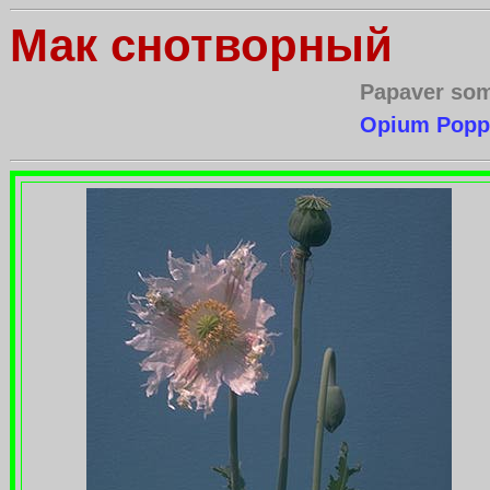
Мак снотворный
Papaver so
Opium Popp