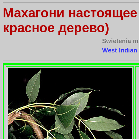
Махагони настоящее 
красное дерево)
Swietenia m
West India