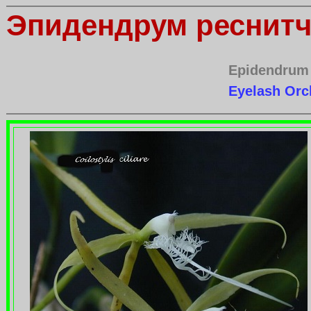
Эпидендрум реснит
Epidendrum 
Eyelash Orc