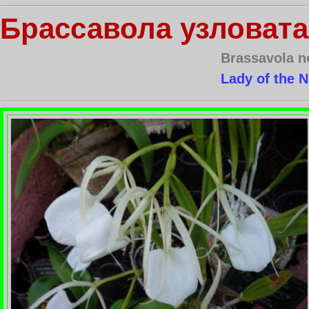
Брассавола узловат
Brassavola 
Lady of the N