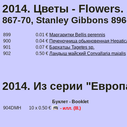
2014. Цветы - Flowers.
867-70, Stanley Gibbons 896
899
0.01 €
Маргаритки Bellis perennis
900
0.04 €
Печеночница обыкновенная Hepatica
901
0.07 €
Бархатцы Tagetes sp.
902
0.50 €
Ландыш майский Convallaria majalis
2014. Из серии "Европа
Буклет - Booklet
904DMH
10 x 0.50 €
- илл. (Ill.)