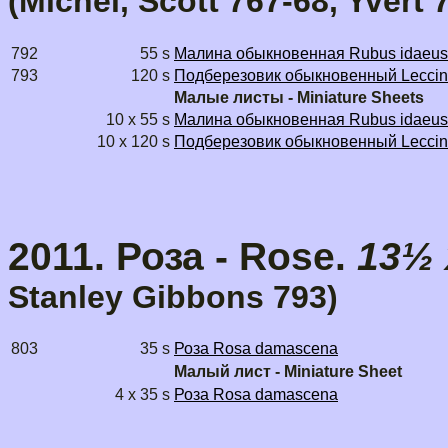
(Michel, Scott 767-68, Yvert
792
55 s
Малина обыкновенная Rubus idaeus
793
120 s
Подберезовик обыкновенный Leccin
Малые листы - Miniature Sheets
10 x 55 s
Малина обыкновенная Rubus idaeus
10 x 120 s
Подберезовик обыкновенный Leccin
2011. Роза - Rose.
13½ 
Stanley Gibbons
793)
803
35 s
Роза Rosa damascena
Малый лист - Miniature Sheet
4 x 35 s
Роза Rosa damascena