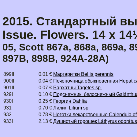
2015. Стандартный выпу
Issue. Flowers. 14 x 14
05, Scott 867a, 868a, 869a, 
897B, 898B, 924A-28A)
899II
0.01 €
Маргаритки Bellis perennis
900II
0.04 €
Печеночница обыкновенная Hepatica
901II
0.07 €
Бархатцы Tagetes sp.
929I
0.10 €
Подснежник белоснежный Galánthus 
930I
0.25 €
Георгин Dahlia
931
0.70 €
Лилия Lilium sp.
932
0.78 €
Ноготки лекарственные Calendula offi
933I
2.13 €
Душистый горошек Láthyrus odorátus