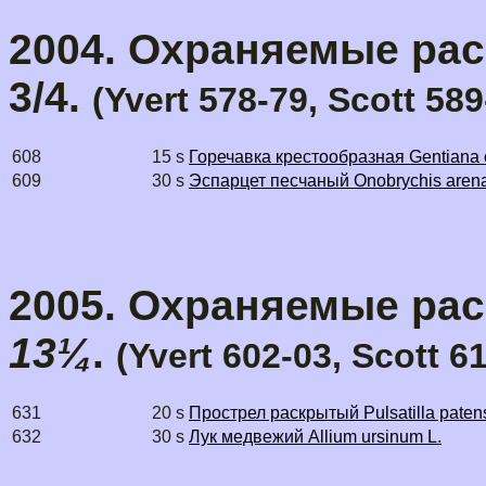
2004. Охраняемые расте
3/4.
(Yvert 578-79, Scott 58
608
15 s
Горечавка крестообразная Gentiana c
609
30 s
Эспарцет песчаный Onobrychis arenari
2005. Охраняемые раст
13¼
.
(Yvert 602-03, Scott 6
631
20 s
Прострел раскрытый Pulsatilla patens 
632
30 s
Лук медвежий Allium ursinum L.