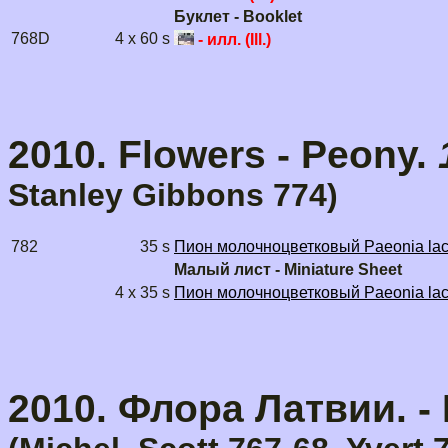
Буклет - Booklet
768D
4 x 60 s
- илл. (Ill.)
2010. Flowers - Peony.
Stanley Gibbons
774)
782
35 s
Пион молочноцветковый Paeonia lact
Малый лист - Miniature Sheet
4 x 35 s
Пион молочноцветковый Paeonia lact
2010. Флора Латвии. - F