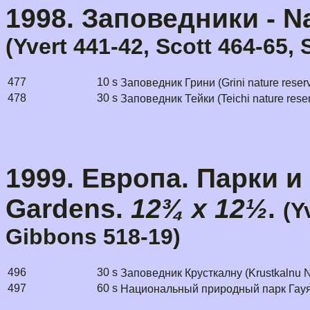
1998. Заповедники - N
(Yvert 441-42, Scott 464-65,
477
10 s
Заповедник Грини (Grini nature reser
478
30 s
Заповедник Тейки (Teichi nature rese
1999. Европа. Парки и 
Gardens.
12¾ x 12½
.
(Y
Gibbons 518-19)
496
30 s
Заповедник Крусткалну (Krustkalnu 
497
60 s
Национальный природный парк Гауя (