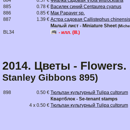
884
0.57 €
Фиалка садовая Viola wittrockiana
885
0.78 €
Василек синий Centaurea cyanus
886
0.85 €
Мак Papaver sp.
887
1.39 €
Астра садовая Callistephus chinensi
Малый лист - Miniature Sheet
(Miche
BL34
- илл. (Ill.)
2014. Цветы - Flowers.
Stanley Gibbons 895)
898
0.50 €
Тюльпан культурный Tulipa cultorum
Квартблок - Se-tenant stamps
4 x 0.50 €
Тюльпан культурный Tulipa cultorum