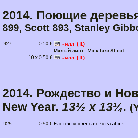
2014. Поющие деревья.
899, Scott 893, Stanley Gibb
927
0.50 €
- илл. (Ill.)
Малый лист - Miniature Sheet
10 x 0.50 €
- илл. (Ill.)
2014. Рождество и Нов
New Year.
13½ x 13¼
.
(
925
0.50 €
Ель обыкновенная Picea abies