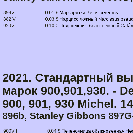
899VI
0.01 €
Маргаритки Bellis perennis
882IV
0.03 €
Нарцисс ложный Narcissus pseud
929V
0.10 €
Подснежник белоснежный Galánth
2021. Стандартный вы
марок 900,901,930. - De
900, 901, 930 Michel.
1
896b, Stanley Gibbons 897G
900VII
0.04 €
Печеночница обыкновенная Hepa