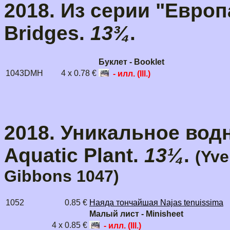
2018. Из серии "Европа
Bridges.
13¾
.
Буклет - Booklet
1043DMH
4 x 0.78 €
- илл. (Ill.)
2018. Уникальное водн
Aquatic Plant.
13¼
.
(Yve
Gibbons 1047)
1052
0.85 €
Наяда тончайшая Najas tenuissima
Малый лист - Minisheet
4 x 0.85 €
- илл. (Ill.)