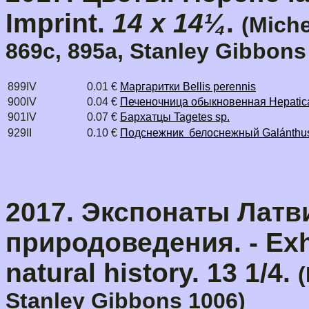
Imprint.
14 x 14¼
.
(Miche
869c, 895a, Stanley Gibbons
899IV
0.01 €
Маргаритки Bellis perennis
900IV
0.04 €
Печеночница обыкновенная Hepatica
901IV
0.07 €
Бархатцы Tagetes sp.
929II
0.10 €
Подснежник белоснежный Galánthus 
2017. Экспонаты Латв
природоведения. - Exh
natural history. 13 1/4.
(
Stanley Gibbons 1006)