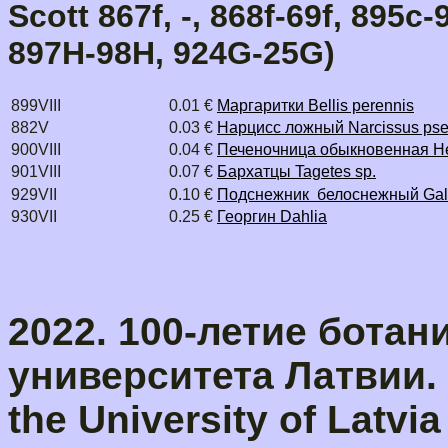
Scott 867f, -, 868f-69f, 895
897H-98H, 924G-25G)
899VIII
0.01 €
Маргаритки Bellis perennis
882V
0.03 €
Нарцисс ложный Narcissus pse
900VIII
0.04 €
Печеночница обыкновенная Hep
901VIII
0.07 €
Бархатцы Tagetes sp.
929VII
0.10 €
Подснежник белоснежный Galán
930VII
0.25 €
Георгин Dahlia
2022. 100-летие ботан
университета Латвии. -
the University of Latvi