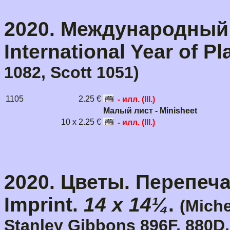
2020. Международный 
International Year of Pl
1082, Scott 1051)
1105
2.25 €
- илл. (Ill.)
Малый лист - Minisheet
10 x 2.25 €
- илл. (Ill.)
2020. Цветы. Перепечат
Imprint.
14 x 14¼
.
(Miche
Stanley Gibbons 896F, 880D,