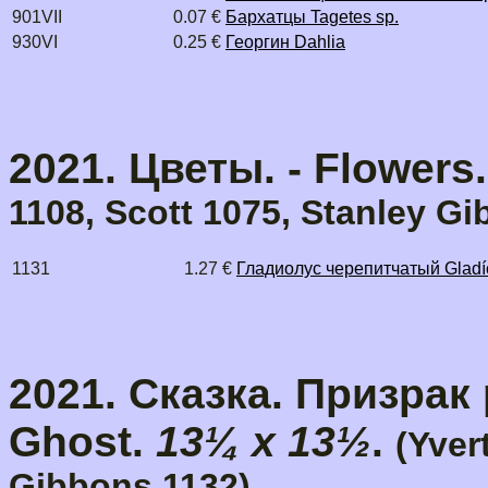
901VII
0.07 €
Бархатцы Tagetes sp.
930VI
0.25 €
Георгин Dahlia
2021. Цветы. - Flowers
1108, Scott 1075, Stanley G
1131
1.27 €
Гладиолус черепитчатый Gladío
2021. Сказка. Призрак 
Ghost.
13¼ x 13½
.
(Yver
Gibbons 1132)