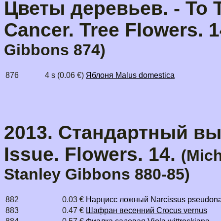
Цветы деревьев. - To T
Cancer. Tree Flowers. 
Gibbons 874)
876
4 s (0.06 €)
Яблоня Malus domestica
2013. Стандартный выпу
Issue. Flowers. 14.
(Mich
Stanley Gibbons
880-85)
882
0.03 €
Нарцисс ложный Narcissus pseudona
883
0.47 €
Шафран весенний Crocus vernus