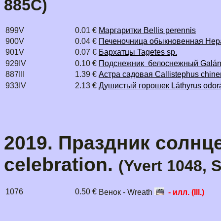
885C)
899V
0.01 €
Маргаритки Bellis perennis
900V
0.04 €
Печеночница обыкновенная Hepat
901V
0.07 €
Бархатцы Tagetes sp.
929IV
0.10 €
Подснежник белоснежный Galánth
887III
1.39 €
Астра садовая Callistephus chine
933IV
2.13 €
Душистый горошек Láthyrus odor
2019. Праздник солнце
celebration.
(Yvert 1048, 
1076
0.50 €
Венок - Wreath
- илл. (Ill.)