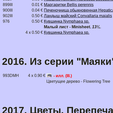
899III
0.01 €
Маргаритки Bellis perennis
900III
0.04 €
Печеночница обыкновенная Hepatica
902III
0.50 €
Ландыш майский Convallaria majalis
976
0.50 €
Кувшинка Nymphaea sp.
Малый лист - Minisheet.
13¼
.
4 x 0.50 €
Кувшинка Nymphaea sp.
2016. Из серии "Маяки"
993DMH
4 x 0.90 €
- илл. (Ill.)
Цветущее дерево - Flowering Tree
2017. Цветы. Перепечат