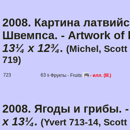
2008. Картина латвий
Швемпса. - Artwork of 
13¼ x 12¾
.
(Michel, Scott
719)
723
63 s
Фрукты - Fruits
- илл. (Ill.)
2008. Ягоды и грибы. 
x 13¼
.
(Yvert 713-14, Scott