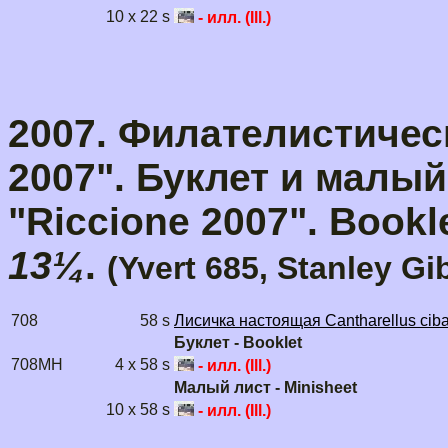
10 x 22 s
- илл. (Ill.)
2007. Филателистичес
2007". Буклет и малый
"Riccione 2007". Bookl
13¼
.
(Yvert 685, Stanley G
708
58 s
Лисичка настоящая Cantharellus ciba
Буклет - Booklet
708MH
4 x 58 s
- илл. (Ill.)
Малый лист - Minisheet
10 x 58 s
- илл. (Ill.)