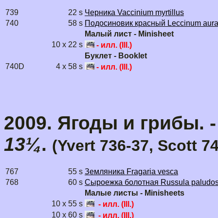
739
22 s
Черника Vaccinium myrtillus
740
58 s
Подосиновик красный Leccinum aura
Малый лист - Minisheet
10 x 22 s
- илл. (Ill.)
Буклет - Booklet
740D
4 x 58 s
- илл. (Ill.)
2009. Ягоды и грибы. 
13¼
.
(Yvert 736-37, Scott 7
767
55 s
Земляника Fragaria vesca
768
60 s
Сыроежка болотная Russula paludo
Малые листы - Minisheets
10 x 55 s
- илл. (Ill.)
10 x 60 s
- илл. (Ill.)