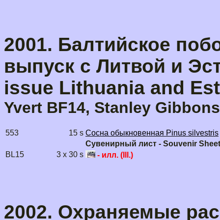
2001. Балтийское поб
выпуск с Литвой и Эсто
issue Lithuania and Es
Yvert BF14, Stanley Gibbon
553
15 s
Сосна обыкновенная Pinus silvestris
Сувенирный лист - Souvenir Shee
BL15
3 x 30 s
- илл. (Ill.)
2002. Охраняемые раст