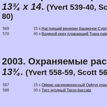
13¾ x 14
.
(Yvert 539-40, S
80)
569
15 s
Настоящий венерин башмачок Cyprip
570
40 s
Водяной орех плавающий Trapa nat
2003. Охраняемые раст
13¾
.
(Yvert 558-59, Scott 5
587
15 s
Офрис насекомоносный Ophrys insect
588
30 s
Тисс ягодный Taxus baccata