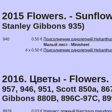
2015 Flowers. - Sunflow
Stanley Gibbons 935)
940
0.50 €
Подсолнечник однолетний Helianthu
Малый лист - Minisheet
4 x 0.50 €
Подсолнечник однолетний Helianthu
2016. Цветы - Flowers.
957, 946, 951, Scott 850a, 86
Gibbons 880B, 896C-97C, 89
882II
0.03 €
Нарцисс ложный Narcissus pseudona