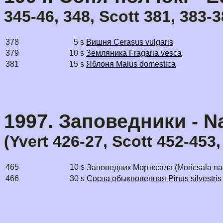
345-46, 348, Scott 381, 383-
378
5 s
Вишня Cerasus vulgaris
379
10 s
Земляника Fragaria vesca
381
15 s
Яблоня Malus domestica
1997. Заповедники - N
(Yvert 426-27, Scott 452-453
465
10 s
Заповедник Мортксала (Moricsala nat
466
30 s
Сосна обыкновенная Pinus silvestris