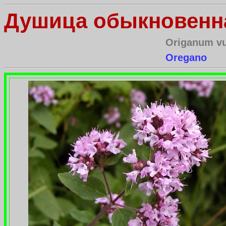
Душица обыкновенн
Origanum vu
Oregano