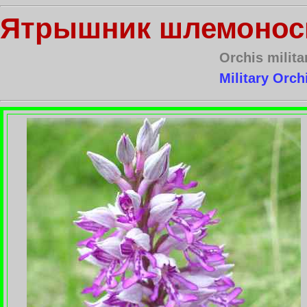
Ятрышник шлемонос
Orchis milita
Military Orch