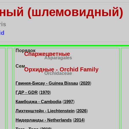
ный (шлемовидный)
ris
id
Порядок
Спаржецветные
Asparagales
Сем.
Орхидные - Orchid Family
Orchidaceae
Гвинея-Бисау - Guinea Bissau
(
2020
)
ГДР - GDR
(
1970
)
Камбоджа - Cambodia
(
1997
)
Лихтенштейн - Liechtenstein
(
2026
)
Нидерланды - Netherlands
(
2014
)