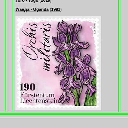
Того - Togo
(
2019
)
Уганда - Uganda
(
1991
)