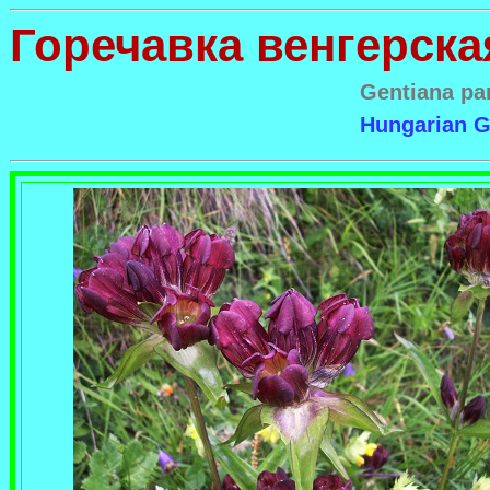
Горечавка венгерска
Gentiana pa
Hungarian G