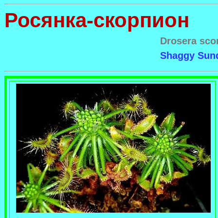
Росянка-скорпион
Drosera sco
Shaggy Sun