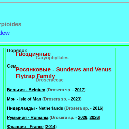
rpioides
dew
Порядок
Гвоздичные
Caryophyllales
Сем.
Росянковые - Sundews and Venus
Flytrap Family
Droseraceae
Бельгия - Belgium
(Drosera sp. -
2017
)
Мэн - Isle of Man
(Drosera sp. -
2023
)
Нидерланды - Netherlands
(Drosera sp. -
2016
)
Румыния - Romania
(Drosera sp. -
2026
,
2026
)
Франция - France
(
2014
)