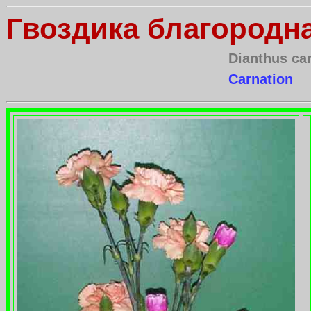
Гвоздика благородна
Dianthus ca
Carnation