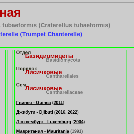
ная
 tubaeformis (Craterellus tubaeformis)
erelle (Trumpet Chanterelle)
Отдел
Базидиомицеты
Basidiomycota
Порядок
Лисичковые
Cantharellales
Сем.
Лисичковые
Cantharellaceae
Гвинея - Guinea
(
2011
)
Джибути - Djibuti
(
2016
,
2022
)
Люксембург - Luxemburg
(
2004
)
Мавритания - Mauritania
(1991)