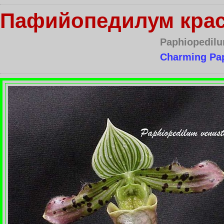
Пафийопедилум кра
Paphiopedil
Charming Pa