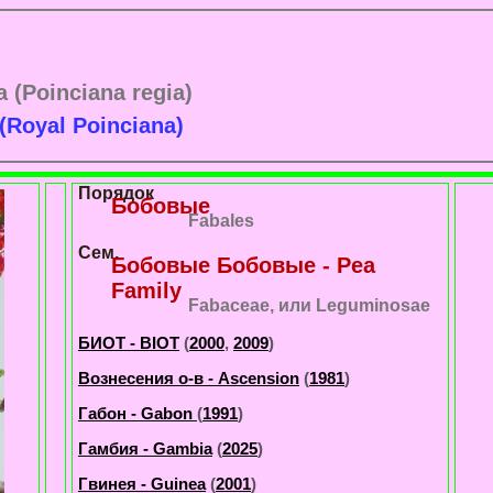
a (Poinciana regia)
(Royal Poinciana)
Порядок
Бобовые
Fabales
Сем.
Бобовые Бобовые - Pea
Family
Fabaceae, или Leguminosae
БИОТ - BIOT
(
2000
,
2009
)
Вознесения о-в - Ascension
(
1981
)
Габон - Gabon
(
1991
)
Гамбия - Gambia
(
2025
)
Гвинея - Guinea
(
2001
)