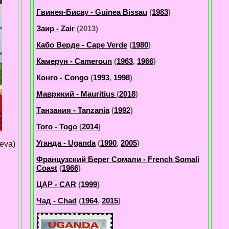
Гвинея-Бисау - Guinea Bissau
(
1983
)
Заир - Zair
(2013)
Кабо Верде - Cape Verde
(
1980
)
Камерун - Cameroun
(
1963
,
1966
)
Конго - Congo
(
1993
,
1998
)
Маврикий - Mauritius
(
2018
)
Танзания - Tanzania
(
1992
)
Того - Togo
(
2014
)
Уганда - Uganda
(
1990
,
2005
)
eva)
Французский Берег Сомали - French Somali
Coast
(
1966
)
ЦАР - CAR
(
1999
)
Чад - Chad
(
1964
,
2015
)