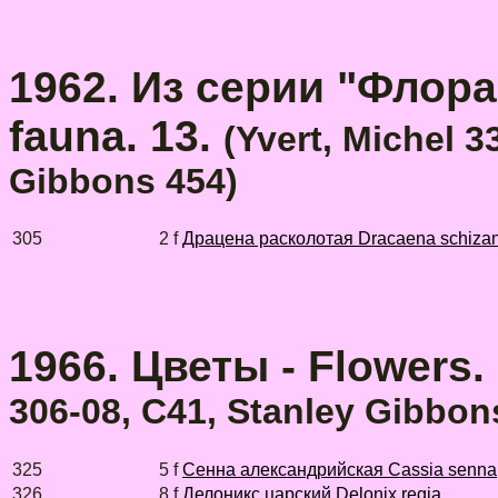
1962. Из серии "Флора 
fauna. 13.
(Yvert, Michel 3
Gibbons 454)
305
2 f
Драцена расколотая Dracaena schiza
1966. Цветы - Flowers.
306-08, C41, Stanley Gibbon
325
5 f
Сенна александрийская Cassia senna
326
8 f
Делоникс царский Delonix regia