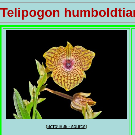
Telipogon humboldtia
(
источник - source
)