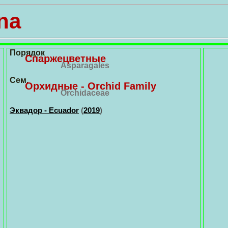
na
Порядок
Спаржецветные
Asparagales
Сем.
Орхидные - Orchid Family
Orchidaceae
Эквадор - Ecuador
(
2019
)