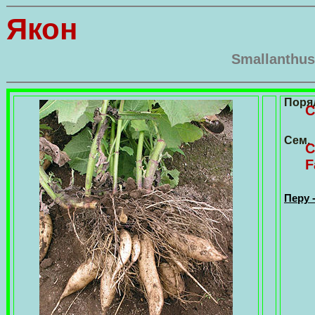
Якон
Smallanthus
Поря
С
Сем.
С
F
Перу 