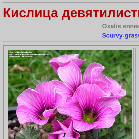
Кислица девятилист
Oxalis enne
Scurvy-gras