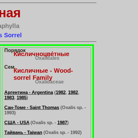
ная
aphylla
s Sorrel
Порядок
Кисличноцве́тные
Oxalidales
Сем.
Кисличные - Wood-
sorrel Family
Oxalidaceae
Аргентина - Argentina
(
1982
,
1982
,
1983
,
1985
)
Сан-Томе - Saint Thomas
(Oxalis sp. -
1993)
США - USA
(Oxalis sp. -
1987
)
Тайвань - Taiwan
(Oxalis sp. - 1992)