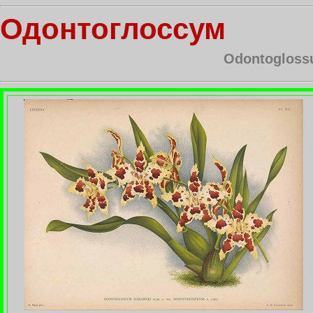
Одонтоглоссум
Odontogloss