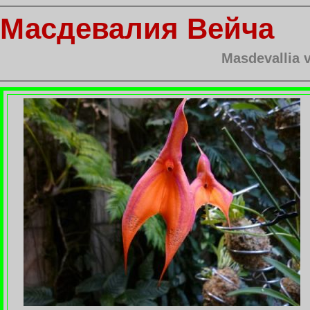
Масдевалия Вейча
Masdevallia 