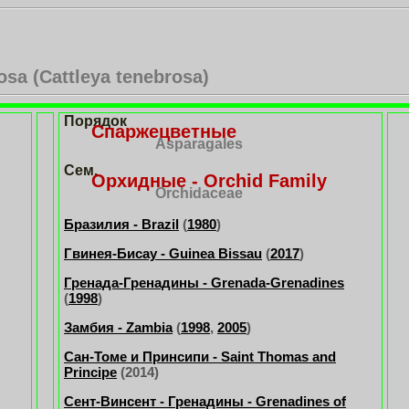
osa (Cattleya tenebrosa)
Порядок
Спаржецветные
Asparagales
Сем.
Орхидные - Orchid Family
Orchidaceae
Бразилия - Brazil
(
1980
)
Гвинея-Бисау - Guinea Bissau
(
2017
)
Гренада-Гренадины - Grenada-Grenadines
(
1998
)
Замбия - Zambia
(
1998
,
2005
)
Сан-Томе и Принсипи - Saint Thomas and
Principe
(2014)
Сент-Винсент - Гренадины - Grenadines of