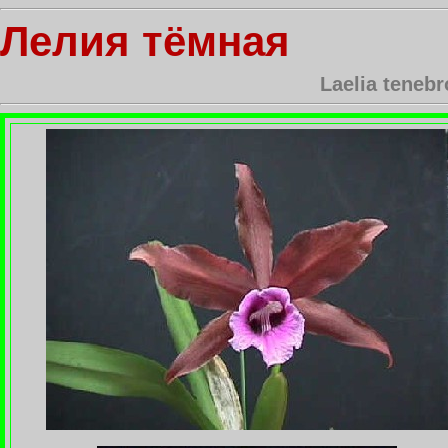
Лелия тёмная
Laelia tenebr