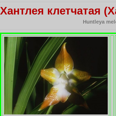
Хантлея клетчатая (Х
Huntleya mele