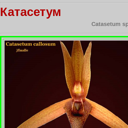
Катасетум
Catasetum sp