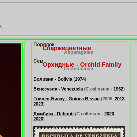
.
Порядок
Спаржецветные
Asparagales
Сем.
Орхидные - Orchid Family
Orchidaceae
Боливия - Bolivia
(
1974
)
Венесуэла - Venezuela
(C.callosum -
1962
)
Гвинея-Бисау - Guinea Bissau
(2005,
2013
,
2023
)
Джибути - Djibouti
(C.callosum -
2020
,
2020
)