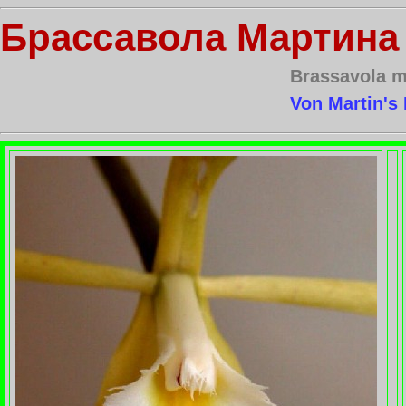
Брассавола Мартина
Brassavola m
Von Martin's